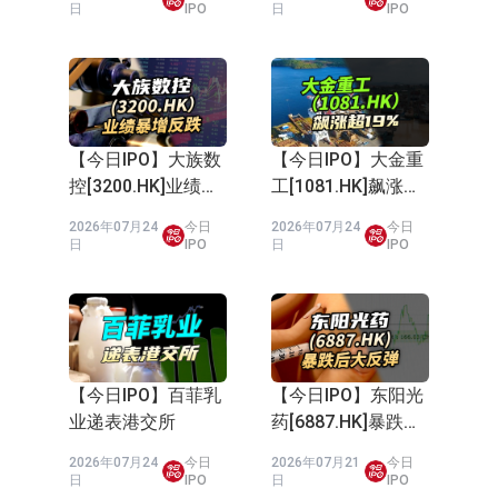
280%
日
IPO
日
IPO
场为主 并已取得欧美相关认证
上交所：财通多策略福鑫定期开放灵
活配置混合型发起式证券投资基金临
上交所：景顺长城全球半导体芯片产
时停牌
业股票型证券投资基金临时停牌
【异动股】港股跌幅榜前十，卡森国
际(00496.HK)跌22.40%，九福来
【异动股】港股涨幅榜前十，拿森科
【今日IPO】大族数
【今日IPO】大金重
控[3200.HK]业绩暴
工[1081.HK]飙涨超
(08611.HK)跌21.01%
技(02261.HK)涨+75.05%，辰兴发展
神火股份：新疆神火铝水转化率已
增反跌
19%
2026年07月24
今日
2026年07月24
今日
(02286.HK)涨+64.91%
100%
【异动股】焦炭Ⅲ板块下挫，陕西黑
日
IPO
日
IPO
猫(601015.CN)跌8.38%
浙江证监局对财通证券股份有限公司
采取出具警示函措施
山金国际：港股上市工作正常推进中
【异动股】港股跌幅榜前十，九福来
【今日IPO】百菲乳
【今日IPO】东阳光
业递表港交所
药[6887.HK]暴跌后
(08611.HK)跌21.43%，天瑞汽车内饰
大反弹
2026年07月24
今日
2026年07月21
今日
(06162.HK)跌18.44%
日
IPO
日
IPO