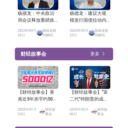
杨德龙：中央政治
杨德龙：建议大规
局会议释放重磅政
模发行国债拉动内
策利好 沪深两市放
需 彻底扭转我国经
2024年09月
杨德龙财
2024年09月
杨德龙财
量大涨确立上行趋
济增长趋势(2)
26日
经解码
23日
经解码
势
财经故事会
更多
【财经故事会】香
【财经故事会】“富
港近5年赤字约5000
二代”特朗普的成长
亿，财储不够1年开
发家史
2025年01月
财经故
2025年02月
财经故
支，影响有多大?
24日
事会
06日
事会