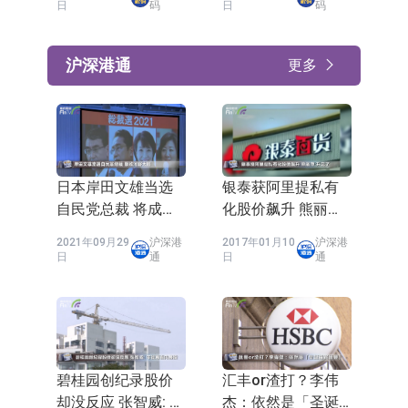
(01357-HK)终成功
日
码
日
码
「美颜」？
沪深港通
更多
日本岸田文雄当选
银泰获阿里提私有
自民党总裁 将成为
化股价飙升 熊丽萍:
第100任首相
升完了
2021年09月29
沪深港
2017年01月10
沪深港
日
通
日
通
碧桂园创纪录股价
汇丰or渣打？李伟
却没反应 张智威: 年
杰：依然是「圣诞