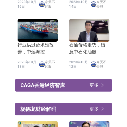
2023年10月
今天不
2023年10月
今天不
16日
炒股
14日
炒股
行业供过於求难改
石油价格走势，留
善，中远海控
意中石化油服
(1919)只宜观望
(1033)
2023年10月
今天不
2023年10月
今天不
13日
炒股
12日
炒股
CAGA香港经济智库
更多
杨德龙财经解码
更多