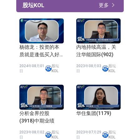
股坛KOL
更多
杨德龙：投资的本
内地持续高温，关
质就是逢低买入好
注华能国际(902)
生意 坚守自己的能
2024年08月01
股坛
2023年08月03
股坛
力圈
日
KOL
日
KOL
分析金界控股
华住集团(1179)
(3918)中期业绩
2023年08月02
股坛
2023年07月29
股坛
日
KOL
日
KOL