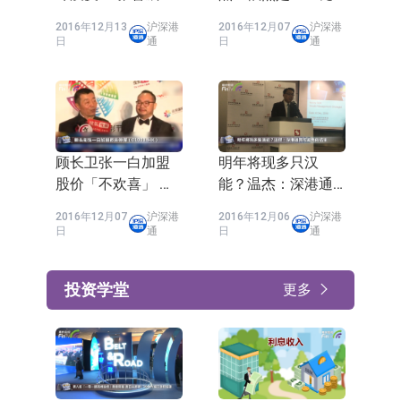
後再看内房股
钟买汇丰」
2016年12月13
沪深港
2016年12月07
沪深港
日
通
日
通
顾长卫张一白加盟
明年将现多只汉
股价「不欢喜」 李
能？温杰：深港通
伟杰：作品说话
无可避免的结果
2016年12月07
沪深港
2016年12月06
沪深港
日
通
日
通
投资学堂
更多