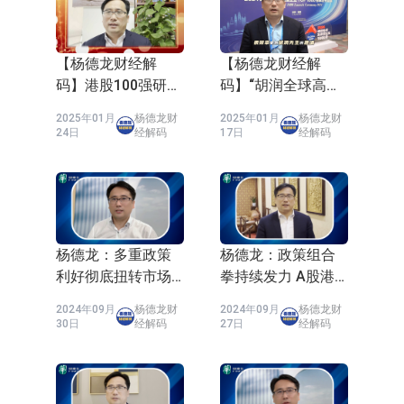
【杨德龙财经解
【杨德龙财经解
码】港股100强研究
码】“胡润全球高质
中心顾问杨德龙
量企业TOP1000”榜
2025年01月
杨德龙财
2025年01月
杨德龙财
2025新春祝福及投
单发布
24日
经解码
17日
经解码
资展望
杨德龙：多重政策
杨德龙：政策组合
利好彻底扭转市场
拳持续发力 A股港
预期 牛市行情愈演
股牛市呼之欲出
2024年09月
杨德龙财
2024年09月
杨德龙财
愈烈
30日
经解码
27日
经解码