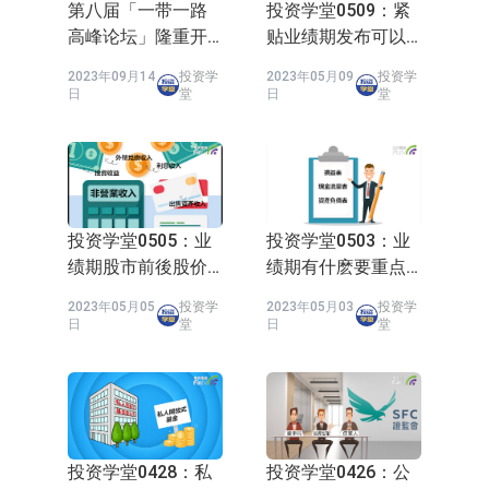
第八届「一带一路
投资学堂0509：紧
高峰论坛」隆重开
贴业绩期发布可以
幕 首日共签署17份
了解公司D咩?
2023年09月14
投资学
2023年05月09
投资学
合作备忘录和协议
日
堂
日
堂
投资学堂0505：业
投资学堂0503：业
绩期股市前後股价
绩期有什麽要重点
波幅大?
留意
2023年05月05
投资学
2023年05月03
投资学
日
堂
日
堂
投资学堂0428：私
投资学堂0426：公