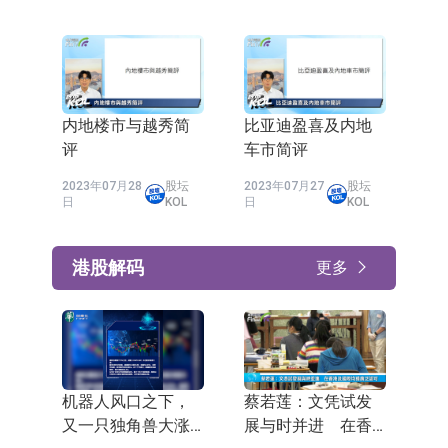
内地楼市与越秀简
比亚迪盈喜及内地
评
车市简评
2023年07月28
股坛
2023年07月27
股坛
日
KOL
日
KOL
港股解码
更多
机器人风口之下，
蔡若莲：文凭试发
又一只独角兽大涨
展与时并进 在香