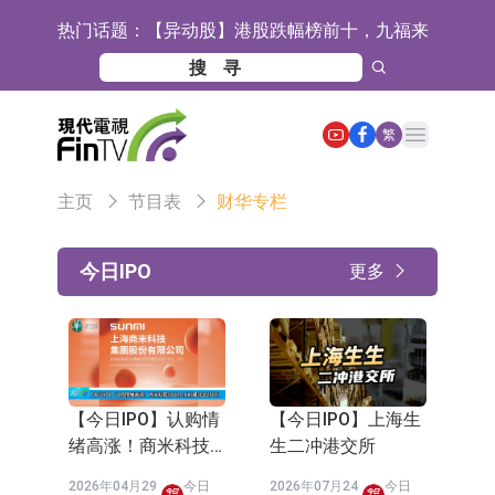
热门话题：
【异动股】港股涨幅榜前十，佳明集
团控股(01271.HK)涨+78.22%，拿森
斯迪克：公司为国内折叠屏核心功能
科技(02261.HK)涨+64.11%
材料供应商
恒瑞医药：公司已在中国获批上市26
Open main menu
繁
款1类创新药、6款2类新药
聚辰股份：公司VPD芯片已顺利通过
主页
节目表
财华专栏
目标客户的测试认证
上期所：7月份对11个实际控制关系
账户组采取限制开仓的监管措施
特发服务：成功中标哔哩哔哩上海滨
今日IPO
更多
江总部物业服务项目
亚太股份：公司是零跑汽车和
Stellantis集团的供应商
理工雷科面向边缘AI场景推出"山
海"系列智算模组 系列产品基于国产
【异动股】医疗研发外包板块拉升，
【今日IPO】认购情
【今日IPO】上海生
CPU与GPU构建
博腾股份(300363.CN)涨20.02%
日韩股市收盘双双下跌
绪高涨！商米科技
生二冲港交所
(06810.HK)飙升近
依米康：海外交付以东南亚、中东市
2026年04月29
今日
2026年07月24
今日