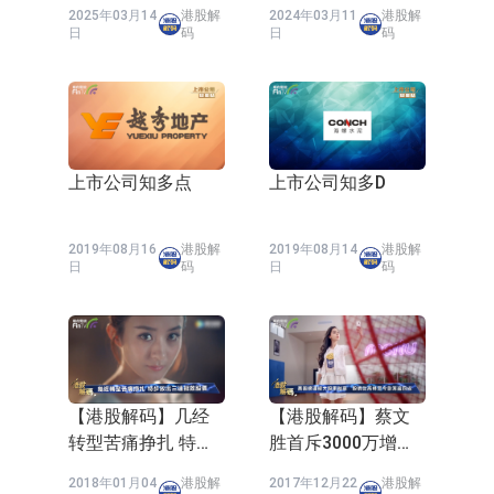
53%创新高！
港及国际均获广泛
2025年03月14
港股解
2024年03月11
港股解
认可
日
码
日
码
上市公司知多点
上市公司知多D
2019年08月16
港股解
2019年08月14
港股解
日
码
日
码
【港股解码】几经
【港股解码】蔡文
转型苦痛挣扎 特步
胜首斥3000万增
放出三连招救股价
持！憔悴的美图
2018年01月04
港股解
2017年12月22
港股解