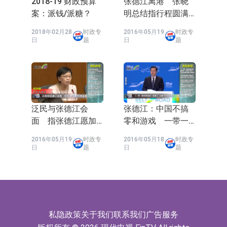
2018-19 财政预算
张德江离港 张晓
案：派钱/派糖？
明总结指行程圆满
成功
2018年02月28
时政专
2016年05月19
时政专
日
题
日
题
泛民与张德江会
张德江：中国不搞
面 指张德江愿加
零和游戏 一带一
强沟通
路倡共同发展
2016年05月19
时政专
2016年05月18
时政专
日
题
日
题
私隐政策
关于我们
联系我们
广告服务