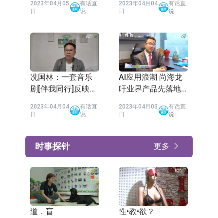
2023年04月05
有话直
2023年04月04
有话直
职位」
日
说
日
说
冼国林：一套音乐
AI应用浪潮 尚海龙
剧[伴我同行]反映特
吁业界产品先落地
区政府说好香港故
「识用AI的人取代
2023年04月04
有话直
2023年04月03
有话直
事的不足
不会用的人」
日
说
日
说
时事探针
更多
道．盲
性•教•欲？