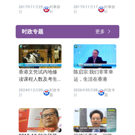
2017年11月29
时事探
2017年11月17
时事探
日
针
日
针
时政专题
更多
香港文凭试内地修
陈启宗:我们非常幸
读课程人数及考生
运，生活在香港
增加 渐现市场潜
2024年12月09
时政专
2026年05月08
时政专
力
日
题
日
题