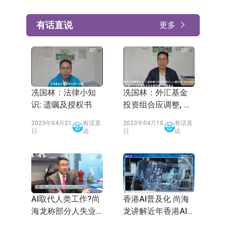
有话直说
更多
冼国林：法律小知
冼国林：外汇基金
识: 遗嘱及授权书
投资组合应调整, 发
展数字经济应有适
2023年04月21
有话直
2023年04月18
有话直
度监管
日
说
日
说
AI取代人类工作?尚
香港AI普及化 尚海
海龙称部分人失业
龙讲解近年香港AI
难免「叫政府少开
发展进程