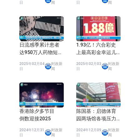
节一览
有单位结构损坏较
日
闻
日
闻
依米康：海外交付以东南亚、中东市
严重
场为主 并已取得欧美相关认证
上交所：财通多策略福鑫定期开放灵
活配置混合型发起式证券投资基金临
上交所：景顺长城全球半导体芯片产
时停牌
业股票型证券投资基金临时停牌
【异动股】港股跌幅榜前十，卡森国
日流感季累计患者
1.93亿！六合彩史
达950万人药物短缺
上最高彩金幸运儿
际(00496.HK)跌22.40%，九福来
【异动股】港股涨幅榜前十，拿森科
床位不足，四类人
诞生
2025年02月04
时政新
2025年02月03
时政新
士高危
(08611.HK)跌21.01%
技(02261.HK)涨+75.05%，辰兴发展
神火股份：新疆神火铝水转化率已
日
闻
日
闻
(02286.HK)涨+64.91%
100%
【异动股】焦炭Ⅲ板块下挫，陕西黑
猫(601015.CN)跌8.38%
浙江证监局对财通证券股份有限公司
采取出具警示函措施
山金国际：港股上市工作正常推进中
香港除夕多节目
陈国基：启德体育
倒数迎接2025
园两场馆各项压力
测试顺利 整体秩
2024年12月31
时政新
2024年12月09
时政新
序井然有序
日
闻
日
闻