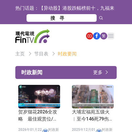
热门话题：
【异动股】港股跌幅榜前十，九福来
(08611.HK)跌21.43%，天瑞汽车内饰
【异动股】港股涨幅榜前十，佳明集
(06162.HK)跌18.44%
团控股(01271.HK)涨+78.22%，拿森
斯迪克：公司为国内折叠屏核心功能
Open main menu
繁
科技(02261.HK)涨+64.11%
材料供应商
恒瑞医药：公司已在中国获批上市26
主页
节目表
时政要闻
款1类创新药、6款2类新药
聚辰股份：公司VPD芯片已顺利通过
目标客户的测试认证
上期所：7月份对11个实际控制关系
时政新闻
更多
账户组采取限制开仓的监管措施
特发服务：成功中标哔哩哔哩上海滨
江总部物业服务项目
亚太股份：公司是零跑汽车和
Stellantis集团的供应商
理工雷科面向边缘AI场景推出"山
贺岁烟花2026全攻
大埔宏福苑五级火
海"系列智算模组 系列产品基于国产
【异动股】医疗研发外包板块拉升，
略 最佳观赏位/交
︱至今146死79伤
通指南与8大精彩章
54具遗体有待辨认
CPU与GPU构建
博腾股份(300363.CN)涨20.02%
日韩股市收盘双双下跌
2026年01月22
时政新
2025年12月01
时政新