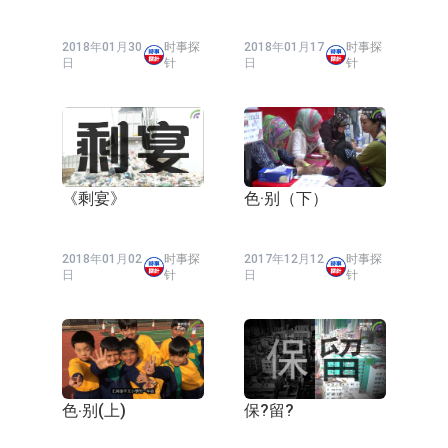
2018年01月30
时事探
2018年01月17
时事探
日
针
日
针
《剩宴》
色·别（下）
2018年01月02
时事探
2017年12月12
时事探
日
针
日
针
色‧别(上)
保?留?