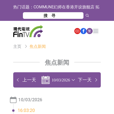
热门话题：
COMMUNE幻师在香港开设旗舰店 拓
展海外市场
香港交易所：委任何洸毅为董事总经
理及集团战略主管
【异动股】港股跌幅榜前十，谊和股
Open main menu
繁
份(01703.HK)跌80.71%，天瑞汽车内
【异动股】港股涨幅榜前十，辰兴发
主页
焦点新闻
饰(06162.HK)跌62.50%
展(02286.HK)涨+263.21%，德合集团
格林美：目前公司印尼青美邦园区的
(00368.HK)涨+163.89%
镍资源项目稳定运行
中瓷电子：生产经营正常 公司及子公
焦点新闻
司目前订单饱满
格林美：正在积极推进MLCC用纳米
级镍粉的技术研发与产业化准备工作
宝明科技：HVLP4/5铜箔主要技术指
上一天
下一天
10/03/2026
标已完成厂内验证 正布局向下游客户
ST豆神：成立全资公司北京豆神智算
送样
及香港豆神智算 正积极开拓相关业务
卓悦控股(00653.HK)跌44% 建议股份
10/03/2026
30合1 与云累大吉启动战略合作
日韩股市双双收涨
16:03:20