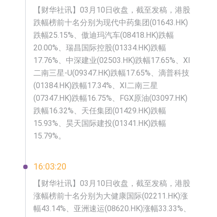
【异动股】保健品板块下挫，ST交昂
【财华社讯】03月10日收盘，截至发稿，港股
跌幅榜前十名分别为现代中药集团(01643.HK)
(600530.CN)跌10.02%
【异动股】半导体设备板块拉升，中
跌幅25.15%、傲迪玛汽车(08418.HK)跌幅
20.00%、瑞昌国际控股(01334.HK)跌幅
微公司(688012.CN)涨14.22%
【异动股】港股跌幅榜前十，谊和股
17.76%、中深建业(02503.HK)跌幅17.65%、XI
份(01703.HK)跌80.95%，天瑞汽车内
【异动股】港股涨幅榜前十，辰兴发
二南三星-U(09347.HK)跌幅17.65%、滴普科技
(01384.HK)跌幅17.34%、XI二南三星
饰(06162.HK)跌52.25%
展(02286.HK)涨+282.08%，德合集团
【异动股】特色药板块下挫，同仁堂
(07347.HK)跌幅16.75%、FGX原油(03097.HK)
(00368.HK)涨+120.83%
(600085.CN)跌2.83%
【异动股】国有大型银行Ⅲ板块下
跌幅16.32%、天任集团(01429.HK)跌幅
15.93%、昊天国际建投(01341.HK)跌幅
挫，农业银行(601288.CN)跌2.27%
【异动股】高带宽内存板块拉升，中
15.79%。
巨芯-U(688549.CN)涨20.01%
【异动股】港股跌幅榜前十，天瑞汽
车内饰(06162.HK)跌18.00%，德信服
【异动股】港股涨幅榜前十，中国智
16:03:20
【财华社讯】03月10日收盘，截至发稿，港股
务集团(02215.HK)跌16.33%
能健康(00348.HK)涨+93.33%，上善
涨幅榜前十名分别为大健康国际(02211.HK)涨
黄金(01939.HK)涨+40.54%
幅43.14%、亚洲速运(08620.HK)涨幅33.33%、