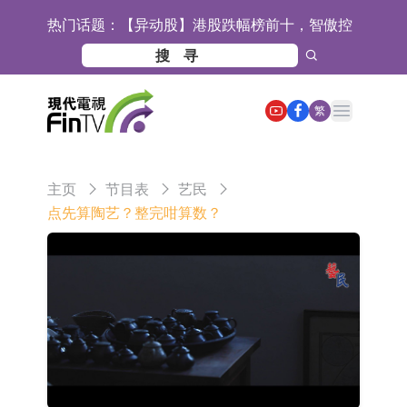
热门话题：
【异动股】港股跌幅榜前十，智傲控
股(08282.HK)跌16.39%，中国智能健
【异动股】港股涨幅榜前十，帝国科
康(00348.HK)跌14.81%
技集团股权(02993.HK)涨+140.00%，
深交所：鑫元中证电池主题交易型开
Open main menu
繁
拿森科技(02261.HK)涨+77.54%
放式指数证券投资基金8月12日上市
通天酒业(00389.HK)停牌
交易
深交所：晶合集成(02249.HK)获调入
主页
节目表
艺民
港股通标的证券名单
和光智成完成天使轮数千万融资
点先算陶艺？整完咁算数？
10年期港元特区政府机构债券将于
2026年8月12日透过重开进行投标
5年期港元特区政府机构债券将于
2026年8月12日透过重开进行投标
1年期港元隔夜平均指数挂钩债券将
于2026年8月12日进行投标
香港证监会就中国糖果前高管的失当
行为取得13年取消资格令
【异动股】港股跌幅榜前十，融信中