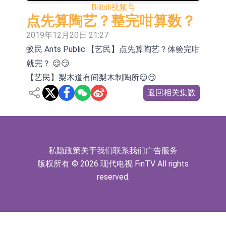
Bilibili
视频号
国(03301.HK)跌38.98%，德信服务集
【异动股】港股涨幅榜前十，生物系
点先算陶艺？整完咁算数？
团(02215.HK)跌35.71%
统工程股权(02902.HK)涨+218.75%，
地纬智能：暂未开展对外的语料商业
2019年12月20日 21:27
蚁民 Ants Public:【艺民】点先算陶艺？体验完咁
敏捷控股(00186.HK)涨+82.50%
化服务
嘉立创：公司主要提供EDA/CAM、
就完？ 😌😏
PCB、电子元器件等电子及机械产业
工信部：鼓励民爆企业依法依规实施
【艺民】梨木道有间梨木制陶所😌😏
链一站式研发智造服务
重组整合
工信部：到2030年形成3-5家具有较
返回相关集数
强国际运营能力的大型民爆企业集团
【异动股】焦炭Ⅲ板块下挫，陕西黑
猫(601015.CN)跌8.38%
【异动股】医疗研发外包板块拉升，
私隐政策
关于我们
联系我们
广告服务
毕得医药(688073.CN)涨20.01%
中远海科：与中远海运国际(香港)有
版权所有 © 2026 现代电视 FinTV All rights
限公司正在开展增资对价的支付
新莱应材：受益于半导体国产替代提
reserved.
速及国内晶圆厂扩产 公司泛半导体全
产品线新签订单向好