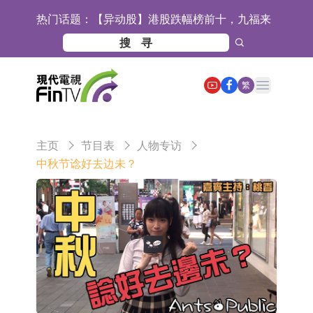
热门话题：
【异动股】港股跌幅榜前十，九福来
(08611.HK)跌21.43%，天瑞汽车内饰
【异动股】港股涨幅榜前十，佳明集
(06162.HK)跌18.44%
团控股(01271.HK)涨+78.22%，拿森
斯迪克：公司为国内折叠屏核心功能
Open main menu
繁
科技(02261.HK)涨+64.11%
材料供应商
恒瑞医药：公司已在中国获批上市26
款1类创新药、6款2类新药
聚辰股份：公司VPD芯片已顺利通过
主页
节目表
人物专访
目标客户的测试认证
上期所：7月份对11个实际控制关系
中秋节谂好去边未？
账户组采取限制开仓的监管措施
特发服务：成功中标哔哩哔哩上海滨
江总部物业服务项目
亚太股份：公司是零跑汽车和
Stellantis集团的供应商
理工雷科面向边缘AI场景推出"山
海"系列智算模组 系列产品基于国产
【异动股】医疗研发外包板块拉升，
CPU与GPU构建
博腾股份(300363.CN)涨20.02%
日韩股市收盘双双下跌