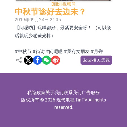
Bilibili
视频号
依米康：海外交付以东南亚、中东市
中秋节谂好去边未？
场为主 并已取得欧美相关认证
上交所：财通多策略福鑫定期开放灵
2019年09月24日 21:35
【问呢啲】玩咩都好，最紧要安全呀！ （可以慨
活配置混合型发起式证券投资基金临
上交所：景顺长城全球半导体芯片产
话就玩少啲萤光棒）
时停牌
业股票型证券投资基金临时停牌
【异动股】港股跌幅榜前十，卡森国
际(00496.HK)跌22.40%，九福来
【异动股】港股涨幅榜前十，拿森科
#中秋节 #街访 #问呢啲 #我冇女朋友 #月饼
返回相关集数
(08611.HK)跌21.01%
技(02261.HK)涨+75.05%，辰兴发展
神火股份：新疆神火铝水转化率已
(02286.HK)涨+64.91%
100%
【异动股】焦炭Ⅲ板块下挫，陕西黑
猫(601015.CN)跌8.38%
浙江证监局对财通证券股份有限公司
私隐政策
关于我们
联系我们
广告服务
采取出具警示函措施
山金国际：港股上市工作正常推进中
版权所有 © 2026 现代电视 FinTV All rights
reserved.