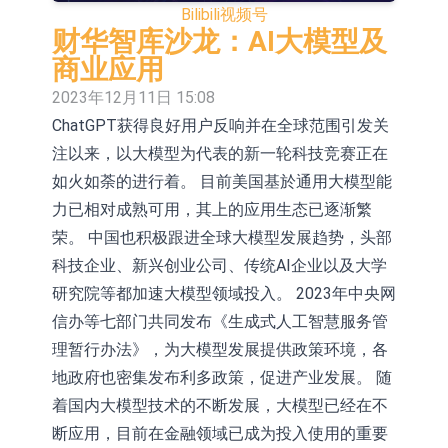
Bilibili
视频号
活配置混合型发起式证券投资基金临
上交所：景顺长城全球半导体芯片产
财华智库沙龙：AI大模型及
时停牌
业股票型证券投资基金临时停牌
【异动股】港股跌幅榜前十，卡森国
商业应用
2023年12月11日 15:08
际(00496.HK)跌22.40%，九福来
【异动股】港股涨幅榜前十，拿森科
ChatGPT获得良好用户反响并在全球范围引发关
(08611.HK)跌21.01%
技(02261.HK)涨+75.05%，辰兴发展
神火股份：新疆神火铝水转化率已
注以来，以大模型为代表的新一轮科技竞赛正在
(02286.HK)涨+64.91%
100%
【异动股】焦炭Ⅲ板块下挫，陕西黑
如火如荼的进行着。 目前美国基於通用大模型能
力已相对成熟可用，其上的应用生态已逐渐繁
猫(601015.CN)跌8.38%
浙江证监局对财通证券股份有限公司
荣。 中国也积极跟进全球大模型发展趋势，头部
采取出具警示函措施
山金国际：港股上市工作正常推进中
科技企业、新兴创业公司、传统AI企业以及大学
研究院等都加速大模型领域投入。 2023年中央网
【异动股】港股跌幅榜前十，九福来
信办等七部门共同发布《生成式人工智慧服务管
(08611.HK)跌21.43%，天瑞汽车内饰
【异动股】港股涨幅榜前十，佳明集
理暂行办法》，为大模型发展提供政策环境，各
地政府也密集发布利多政策，促进产业发展。 随
(06162.HK)跌18.44%
团控股(01271.HK)涨+78.22%，拿森
着国内大模型技术的不断发展，大模型已经在不
科技(02261.HK)涨+64.11%
断应用，目前在金融领域已成为投入使用的重要