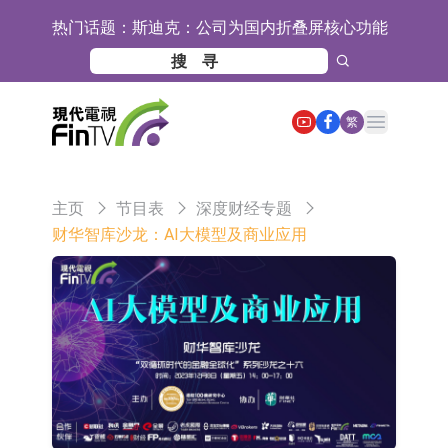
热门话题：
斯迪克：公司为国内折叠屏核心功能
材料供应商
恒瑞医药：公司已在中国获批上市26
款1类创新药、6款2类新药
聚辰股份：公司VPD芯片已顺利通过
Open main menu
繁
目标客户的测试认证
上期所：7月份对11个实际控制关系
账户组采取限制开仓的监管措施
特发服务：成功中标哔哩哔哩上海滨
主页
节目表
深度财经专题
江总部物业服务项目
亚太股份：公司是零跑汽车和
财华智库沙龙：AI大模型及商业应用
Stellantis集团的供应商
理工雷科面向边缘AI场景推出"山
海"系列智算模组 系列产品基于国产
【异动股】医疗研发外包板块拉升，
CPU与GPU构建
博腾股份(300363.CN)涨20.02%
日韩股市收盘双双下跌
依米康：海外交付以东南亚、中东市
场为主 并已取得欧美相关认证
上交所：财通多策略福鑫定期开放灵