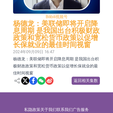
司目前订单饱满
格林美：正在积极推进MLCC用纳米
级镍粉的技术研发与产业化准备工作
宝明科技：HVLP4/5铜箔主要技术指
Bilibili
视频号
杨德龙：美联储即将开启降
标已完成厂内验证 正布局向下游客户
ST豆神：成立全资公司北京豆神智算
息周期 是我国出台积极财政
送样
及香港豆神智算 正积极开拓相关业务
卓悦控股(00653.HK)跌44% 建议股份
政策和宽松货币政策以促增
长保就业的最佳时间视窗
30合1 与云累大吉启动战略合作
日韩股市双双收涨
2024年09月09日 16:47
【异动股】保健品板块下挫，ST交昂
杨德龙：美联储即将开启降息周期 是我国出台积
(600530.CN)跌10.02%
日韩股市收盘双双下挫
极财政政策和宽松货币政策以促增长保就业的最
佳时间视窗
北京君正：预计后续仍将主要采用季
返回相关集数
度调价的模式
【异动股】汽车整车板块下挫，北汽
蓝谷(600733.CN)跌6.38%
私隐政策
关于我们
联系我们
广告服务