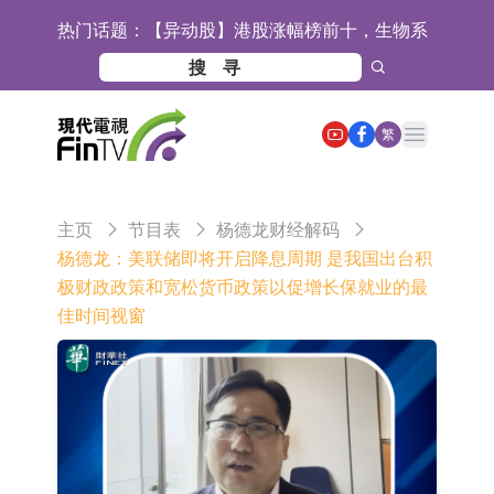
热门话题：
【异动股】港股涨幅榜前十，生物系
统工程股权(02902.HK)涨+231.25%，
【异动股】钨板块拉升，中钨高新
中国智能健康(00348.HK)涨+133.33%
(000657.CN)涨7.24%
【异动股】昨日打二板以上表现板块
Open main menu
繁
拉升，欣天科技(300615.CN)涨
【异动股】港股跌幅榜前十，天瑞汽
19.97%
车内饰(06162.HK)跌18.00%，德信服
【异动股】港股涨幅榜前十，中国智
主页
节目表
杨德龙财经解码
务集团(02215.HK)跌16.33%
能健康(00348.HK)涨+93.33%，上善
COMMUNE幻师在香港开设旗舰店 拓
杨德龙：美联储即将开启降息周期 是我国出台积
极财政政策和宽松货币政策以促增长保就业的最
黄金(01939.HK)涨+40.54%
展海外市场
香港交易所：委任何洸毅为董事总经
佳时间视窗
理及集团战略主管
【异动股】港股跌幅榜前十，谊和股
份(01703.HK)跌80.71%，天瑞汽车内
【异动股】港股涨幅榜前十，辰兴发
饰(06162.HK)跌62.50%
展(02286.HK)涨+263.21%，德合集团
格林美：目前公司印尼青美邦园区的
(00368.HK)涨+163.89%
镍资源项目稳定运行
中瓷电子：生产经营正常 公司及子公