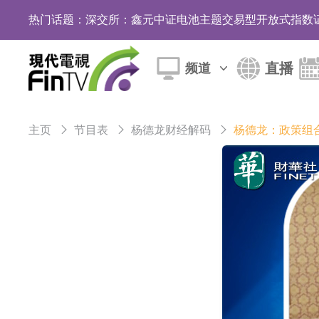
热门话题：
深交所：鑫元中证电池主题交易型开放式指数证
通天酒业(00389.HK)停牌
直播
频道
深交所：晶合集成(02249.HK)获调入港股通
和光智成完成天使轮数千万融资
主页
节目表
杨德龙财经解码
杨德龙：政策组
10年期港元特区政府机构债券将于2026年8月
5年期港元特区政府机构债券将于2026年8月
1年期港元隔夜平均指数挂钩债券将于2026年8
香港证监会就中国糖果前高管的失当行为取得1
【异动股】港股跌幅榜前十，融信中国(03301.HK)跌
【异动股】港股涨幅榜前十，生物系统工程股权(02902.
地纬智能：暂未开展对外的语料商业化服务