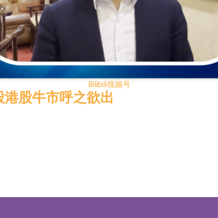
电子元器件等电子及机械产业链一站式研发智造服务
运营能力的大型民爆企业集团
化产品完成客户交付
Bilibili
视频号
BD系列产品已实现量产销售
股港股牛市呼之欲出
模式
16.39%，中国智能健康(00348.HK)跌14.81%
HK)涨+140.00%，拿森科技(02261.HK)涨+77.54%