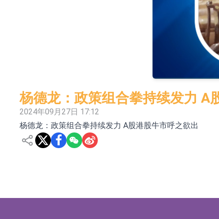
嘉立创：公司主要提供EDA/CAM、PCB、
工信部：鼓励民爆企业依法依规实施重组整合
工信部：到2030年形成3-5家具有较强国际
因美纳：首批由中国生产制造基地生产的本土
鲁阳节能：公司汽车衬垫 CCMAX、E2K、H
杨德龙：政策组合拳持续发力 A
日韩股市收盘双双下挫
2024年09月27日 17:12
杨德龙：政策组合拳持续发力 A股港股牛市呼之欲出
北京君正：预计后续仍将主要采用季度调价的
【异动股】港股跌幅榜前十，智傲控股(08282.HK)跌
【异动股】港股涨幅榜前十，帝国科技集团股权(02993.