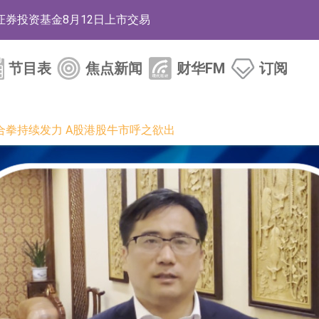
券投资基金8月12日上市交易
节目表
焦点新闻
财华FM
订阅
标的证券名单
合拳持续发力 A股港股牛市呼之欲出
12日透过重开进行投标
12日透过重开进行投标
月12日进行投标
3年取消资格令
38.98%，德信服务集团(02215.HK)跌35.71%
HK)涨+218.75%，敏捷控股(00186.HK)涨+82.50%