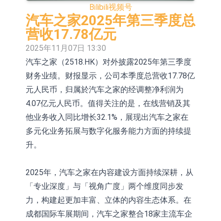
Bilibili
视频号
2026年8月12日透过重开进行投标
1年期港元隔夜平均指数挂钩债券将
汽车之家2025年第三季度总
于2026年8月12日进行投标
香港证监会就中国糖果前高管的失当
营收17.78亿元
2025年11月07日 13:30
行为取得13年取消资格令
【异动股】港股跌幅榜前十，融信中
汽车之家（2518.HK）对外披露2025年第三季度
国(03301.HK)跌38.98%，德信服务集
【异动股】港股涨幅榜前十，生物系
财务业绩。财报显示，公司本季度总营收17.78亿
团(02215.HK)跌35.71%
统工程股权(02902.HK)涨+218.75%，
地纬智能：暂未开展对外的语料商业
元人民币，归属於汽车之家的经调整净利润为
4.07亿元人民币。值得关注的是，在线营销及其
敏捷控股(00186.HK)涨+82.50%
化服务
嘉立创：公司主要提供EDA/CAM、
他业务收入同比增长32.1%，展现出汽车之家在
PCB、电子元器件等电子及机械产业
工信部：鼓励民爆企业依法依规实施
多元化业务拓展与数字化服务能力方面的持续提
升。
链一站式研发智造服务
重组整合
神火股份：新疆神火铝水转化率已
100%
【异动股】焦炭Ⅲ板块下挫，陕西黑
2025年，汽车之家在内容建设方面持续深耕，从
「专业深度」与「视角广度」两个维度同步发
猫(601015.CN)跌8.38%
力，构建起更加丰富、立体的内容生态体系。在
成都国际车展期间，汽车之家整合18家主流车企