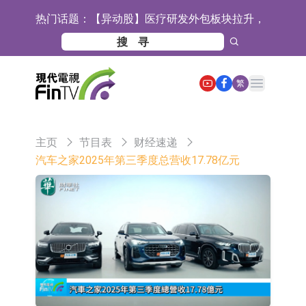
热门话题：
【异动股】医疗研发外包板块拉升，
毕得医药(688073.CN)涨20.01%
中远海科：与中远海运国际(香港)有
限公司正在开展增资对价的支付
新莱应材：受益于半导体国产替代提
Open main menu
繁
速及国内晶圆厂扩产 公司泛半导体全
【异动股】港股跌幅榜前十，智傲控
产品线新签订单向好
股(08282.HK)跌16.39%，中国智能健
【异动股】港股涨幅榜前十，帝国科
主页
节目表
财经速递
康(00348.HK)跌14.81%
技集团股权(02993.HK)涨+140.00%，
深交所：鑫元中证电池主题交易型开
汽车之家2025年第三季度总营收17.78亿元
拿森科技(02261.HK)涨+77.54%
放式指数证券投资基金8月12日上市
通天酒业(00389.HK)停牌
交易
深交所：晶合集成(02249.HK)获调入
港股通标的证券名单
和光智成完成天使轮数千万融资
10年期港元特区政府机构债券将于
2026年8月12日透过重开进行投标
5年期港元特区政府机构债券将于