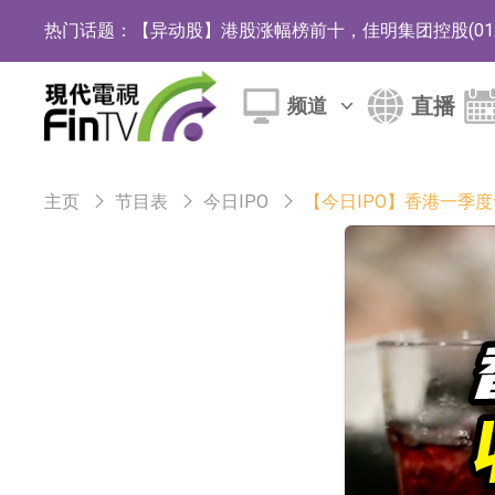
热门话题：
【异动股】港股涨幅榜前十，佳明集团控股(01271.HK
斯迪克：公司为国内折叠屏核心功能材料供应
直播
频道
恒瑞医药：公司已在中国获批上市26款1类创新
聚辰股份：公司VPD芯片已顺利通过目标客户
主页
节目表
今日IPO
【今日IPO】香港一季度
上期所：7月份对11个实际控制关系账户组采
特发服务：成功中标哔哩哔哩上海滨江总部物
亚太股份：公司是零跑汽车和Stellantis集团
理工雷科面向边缘AI场景推出"山海"系列智算模
【异动股】医疗研发外包板块拉升，博腾股份(30036
日韩股市收盘双双下跌
依米康：海外交付以东南亚、中东市场为主 并