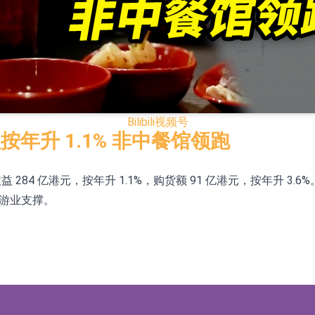
合型发起式证券投资基金临时停牌
证券投资基金临时停牌
22.40%，九福来(08611.HK)跌21.01%
+75.05%，辰兴发展(02286.HK)涨+64.91%
Bilibili
视频号
年升 1.1% 非中餐馆领跑
N)跌8.38%
收益 284 亿港元，按年升 1.1%，购货额 91 亿港元，按年升
警示函措施
旅游业支撑。
1.43%，天瑞汽车内饰(06162.HK)跌18.44%