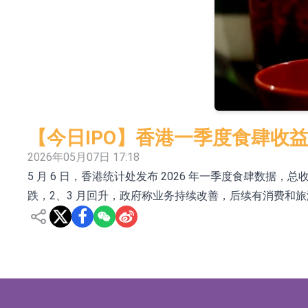
上交所：财通多策略福鑫定期开放灵活配置混
上交所：景顺长城全球半导体芯片产业股票型
【异动股】港股跌幅榜前十，卡森国际(00496.HK)跌
【异动股】港股涨幅榜前十，拿森科技(02261.HK)涨
神火股份：新疆神火铝水转化率已100%
【今日IPO】香港一季度食肆收益按
【异动股】焦炭Ⅲ板块下挫，陕西黑猫(601015.C
2026年05月07日 17:18
5 月 6 日，香港统计处发布 2026 年一季度食肆数据，总
浙江证监局对财通证券股份有限公司采取出具
跌，2、3 月回升，政府称业务持续改善，后续有消费和
山金国际：港股上市工作正常推进中
【异动股】港股跌幅榜前十，九福来(08611.HK)跌2