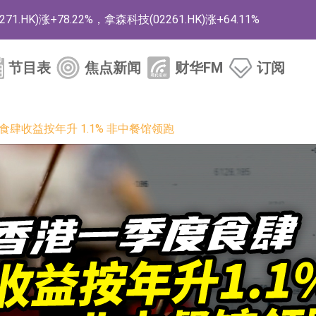
)涨+78.22%，拿森科技(02261.HK)涨+64.11%
商
节目表
焦点新闻
财华FM
订阅
药、6款2类新药
的测试认证
食肆收益按年升 1.1% 非中餐馆领跑
取限制开仓的监管措施
业服务项目
的供应商
组 系列产品基于国产CPU与GPU构建
3.CN)涨20.02%
已取得欧美相关认证