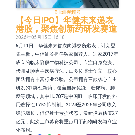
E2K、HBD系列产品已实现量产销售
日韩股市收盘双双下挫
Bilibili
视频号
北京君正：预计后续仍将主要采用季
【今日IPO】华健未来递表
港股，聚焦创新药研发赛道
度调价的模式
【异动股】汽车整车板块下挫，北汽
2026年05月15日 16:18
蓝谷(600733.CN)跌6.38%
【异动股】港股涨幅榜前十，生物系
5月11日，华健未来首次向港交所递表，计划登
陆主板，中信证券担任独家保荐人。这家2017年
统工程股权(02902.HK)涨+231.25%，
【异动股】钨板块拉升，中钨高新
成立的临床阶段生物科技公司，专注自身免疫、
中国智能健康(00348.HK)涨+133.33%
(000657.CN)涨7.24%
【异动股】昨日打二板以上表现板块
代谢及肿瘤学疾病疗法，由多位博士创立，核心
拉升，欣天科技(300615.CN)涨
【异动股】港股跌幅榜前十，天瑞汽
团队拥有丰富行业经验。公司拥有三款核心自主
研发的1类创新药，覆盖自身免疫、糖尿病、肺
19.97%
车内饰(06162.HK)跌18.00%，德信服
和光智成完成天使轮数千万融资
癌等领域，其中HJ787是中国唯一临床开发的外
务集团(02215.HK)跌16.33%
10年期港元特区政府机构债券将于
用选择性TYK2抑制剂。2024至2025年公司收入
稳步增长，但仍处于亏损状态，最新投后估值27
2026年8月12日透过重开进行投标
亿元，此次上市募资将重点用于药物研发与商业
化布局。