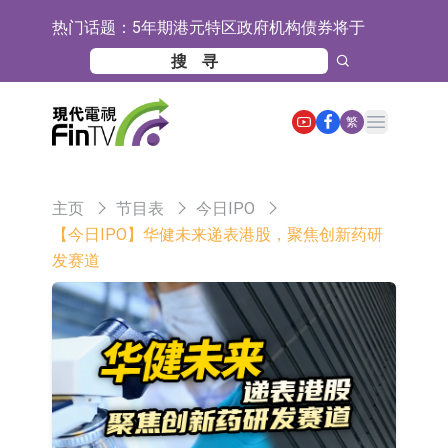
热门话题：
5年期港元特区政府机构债券将于
2026年8月12日透过重开进行投标
1年期港元隔夜平均指数挂钩债券将
于2026年8月12日进行投标
香港证监会就中国糖果前高管的失当
Open main menu
繁
行为取得13年取消资格令
【异动股】港股跌幅榜前十，融信中
国(03301.HK)跌38.98%，德信服务集
【异动股】港股涨幅榜前十，生物系
主页
节目表
今日IPO
团(02215.HK)跌35.71%
统工程股权(02902.HK)涨+218.75%，
地纬智能：暂未开展对外的语料商业
【今日IPO】华健未来递表港股，聚焦创新药研
发赛道
敏捷控股(00186.HK)涨+82.50%
化服务
嘉立创：公司主要提供EDA/CAM、
PCB、电子元器件等电子及机械产业
工信部：鼓励民爆企业依法依规实施
链一站式研发智造服务
重组整合
工信部：到2030年形成3-5家具有较
强国际运营能力的大型民爆企业集团
因美纳：首批由中国生产制造基地生
产的本土化产品完成客户交付
鲁阳节能：公司汽车衬垫 CCMAX、