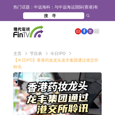
热门话题：
中远海科：与中远海运国际(香港)有
限公司正在开展增资对价的支付
新莱应材：受益于半导体国产替代提
速及国内晶圆厂扩产 公司泛半导体全
【异动股】港股跌幅榜前十，智傲控
Open main menu
繁
产品线新签订单向好
股(08282.HK)跌16.39%，中国智能健
【异动股】港股涨幅榜前十，帝国科
康(00348.HK)跌14.81%
技集团股权(02993.HK)涨+140.00%，
深交所：鑫元中证电池主题交易型开
主页
节目表
今日IPO
拿森科技(02261.HK)涨+77.54%
放式指数证券投资基金8月12日上市
通天酒业(00389.HK)停牌
【今日IPO】香港药妆龙头龙丰集团通过港交所
聆讯
交易
深交所：晶合集成(02249.HK)获调入
港股通标的证券名单
和光智成完成天使轮数千万融资
10年期港元特区政府机构债券将于
2026年8月12日透过重开进行投标
5年期港元特区政府机构债券将于
2026年8月12日透过重开进行投标
1年期港元隔夜平均指数挂钩债券将