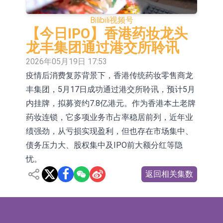
于2026年8月12日进行投标
香港证监会就中国糖果前高管的失当
Bilibili
视频号
行为取得13年取消资格令
【异动股】港股跌幅榜前十，融信中
【今日IPO】香港药妆龙头
龙丰集团通过港交所聆讯
国(03301.HK)跌38.98%，德信服务集
【异动股】港股涨幅榜前十，生物系
2026年05月19日 17:53
团(02215.HK)跌35.71%
统工程股权(02902.HK)涨+218.75%，
地纬智能：暂未开展对外的语料商业
疫情后消费复苏背景下，香港传统药妆零售商龙
丰集团，5月17日成功通过港交所聆讯，预计5月
敏捷控股(00186.HK)涨+82.50%
化服务
嘉立创：公司主要提供EDA/CAM、
内挂牌，拟募资约7.8亿港元。作为香港本土老牌
PCB、电子元器件等电子及机械产业
工信部：鼓励民爆企业依法依规实施
药妆连锁，它多项业务市占率稳居前列，近年业
链一站式研发智造服务
重组整合
工信部：到2030年形成3-5家具有较
绩强劲，从亏损实现盈利，但也存在市场集中、
债务压力大、股权集中及IPO前大额分红等隐
强国际运营能力的大型民爆企业集团
【异动股】焦炭Ⅲ板块下挫，陕西黑
忧。
猫(601015.CN)跌8.38%
【异动股】医疗研发外包板块拉升，
返回相关集数
毕得医药(688073.CN)涨20.01%