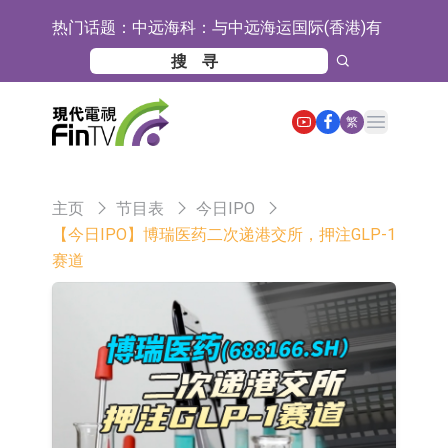
热门话题：
中远海科：与中远海运国际(香港)有
限公司正在开展增资对价的支付
新莱应材：受益于半导体国产替代提
速及国内晶圆厂扩产 公司泛半导体全
【异动股】港股跌幅榜前十，智傲控
Open main menu
繁
产品线新签订单向好
股(08282.HK)跌16.39%，中国智能健
【异动股】港股涨幅榜前十，帝国科
康(00348.HK)跌14.81%
技集团股权(02993.HK)涨+140.00%，
深交所：鑫元中证电池主题交易型开
主页
节目表
今日IPO
拿森科技(02261.HK)涨+77.54%
放式指数证券投资基金8月12日上市
通天酒业(00389.HK)停牌
【今日IPO】博瑞医药二次递港交所，押注GLP-1
赛道
交易
深交所：晶合集成(02249.HK)获调入
港股通标的证券名单
和光智成完成天使轮数千万融资
10年期港元特区政府机构债券将于
2026年8月12日透过重开进行投标
5年期港元特区政府机构债券将于
2026年8月12日透过重开进行投标
1年期港元隔夜平均指数挂钩债券将