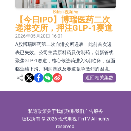
于2026年8月12日进行投标
香港证监会就中国糖果前高管的失当
Bilibili
视频号
行为取得13年取消资格令
【异动股】港股跌幅榜前十，融信中
【今日IPO】博瑞医药二次
递港交所，押注GLP-1赛道
国(03301.HK)跌38.98%，德信服务集
【异动股】港股涨幅榜前十，生物系
2026年05月20日 16:01
团(02215.HK)跌35.71%
统工程股权(02902.HK)涨+218.75%，
地纬智能：暂未开展对外的语料商业
A股博瑞医药第二次向港交所递表，此前首次递
表已失效。公司主营原料药及仿制药，创新管线
敏捷控股(00186.HK)涨+82.50%
化服务
嘉立创：公司主要提供EDA/CAM、
聚焦GLP-1赛道，核心候选药进入3期临床，但面
PCB、电子元器件等电子及机械产业
工信部：鼓励民爆企业依法依规实施
临业绩下滑、利润暴跌及赛道竞争激烈的困境。
链一站式研发智造服务
重组整合
工信部：到2030年形成3-5家具有较
返回相关集数
强国际运营能力的大型民爆企业集团
【异动股】焦炭Ⅲ板块下挫，陕西黑
猫(601015.CN)跌8.38%
【异动股】医疗研发外包板块拉升，
毕得医药(688073.CN)涨20.01%
私隐政策
关于我们
联系我们
广告服务
版权所有 © 2026 现代电视 FinTV All rights
reserved.