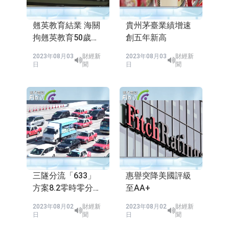
翹英教育結業 海關
貴州茅臺業績增速
拘翹英教育50歲女
創五年新高
負責人
2023年08月03
財經新
2023年08月03
財經新
日
聞
日
聞
三隧分流「633」
惠譽突降美國評級
方案8.2零時零分實
至AA+
施 三條隧道交通暢
2023年08月02
財經新
2023年08月02
財經新
順
日
聞
日
聞