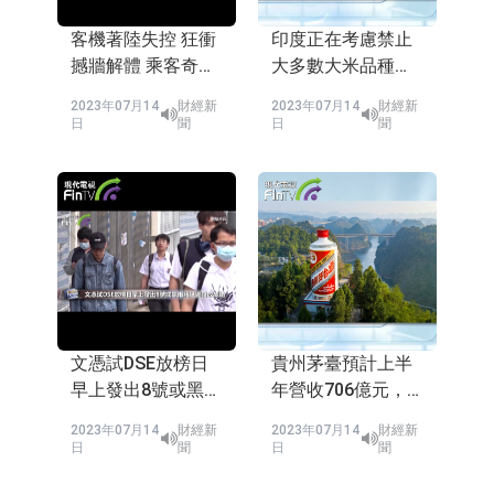
客機著陸失控 狂衝
印度正在考慮禁止
撼牆解體 乘客奇蹟
大多數大米品種的
僅輕傷
出口
2023年07月14
財經新
2023年07月14
財經新
日
聞
日
聞
文憑試DSE放榜日
貴州茅臺預計上半
早上發出8號或黑雨
年營收706億元，
將延遲發放成績
增長18.8%
2023年07月14
財經新
2023年07月14
財經新
日
聞
日
聞