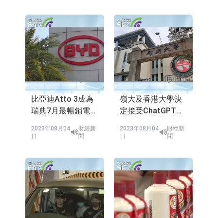
比亞迪Atto 3成為
嶺大及香港大學決
瑞典7月最暢銷電動
定接受ChatGPT
車
,Open AI應用程式
2023年08月04
財經新
2023年08月04
財經新
供教學之用
日
聞
日
聞