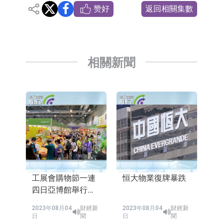
赞好
返回相關集數
相關新聞
工展會購物節一連
恒大物業復牌暴跌
四日亞博館舉行
展商料生意增兩成
2023年08月04
財經新
2023年08月04
財經新
日
聞
日
聞