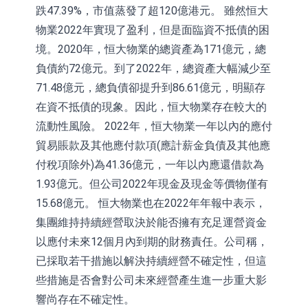
跌47.39%，市值蒸發了超120億港元。 雖然恒大
依米康：海外交付以東南亞、中東市
物業2022年實現了盈利，但是面臨資不抵債的困
場為主 並已取得歐美相關認證
上交所：財通多策略福鑫定期開放靈
境。2020年，恒大物業的總資產為171億元，總
負債約72億元。到了2022年，總資產大幅減少至
活配置混合型發起式證券投資基金臨
上交所：景順長城全球半導體芯片產
71.48億元，總負債卻提升到86.61億元，明顯存
時停牌
業股票型證券投資基金臨時停牌
【異動股】港股跌幅榜前十，卡森國
在資不抵債的現象。因此，恒大物業存在較大的
際(00496.HK)跌22.40%，九福來
【異動股】港股漲幅榜前十，拿森科
流動性風險。 2022年，恒大物業一年以內的應付
貿易賬款及其他應付款項(應計薪金負債及其他應
(08611.HK)跌21.01%
技(02261.HK)漲+75.05%，辰興發展
神火股份：新疆神火鋁水轉化率已
付稅項除外)為41.36億元，一年以內應還借款為
(02286.HK)漲+64.91%
100%
【異動股】焦炭Ⅲ板塊下挫，陝西黑
1.93億元。但公司2022年現金及現金等價物僅有
15.68億元。 恒大物業也在2022年年報中表示，
貓(601015.CN)跌8.38%
浙江證監局對財通證券股份有限公司
集團維持持續經營取決於能否擁有充足運營資金
採取出具警示函措施
山金國際：港股上市工作正常推進中
以應付未來12個月內到期的財務責任。公司稱，
已採取若干措施以解決持續經營不確定性，但這
些措施是否會對公司未來經營產生進一步重大影
響尚存在不確定性。