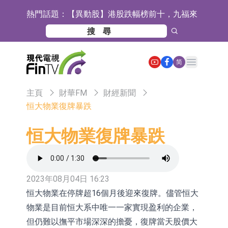
熱門話題：
【異動股】港股跌幅榜前十，九福來
(08611.HK)跌21.43%，天瑞汽車内飾
【異動股】港股漲幅榜前十，佳明集
(06162.HK)跌18.44%
團控股(01271.HK)漲+78.22%，拿森
斯迪克：公司為國內摺疊屏核心功能
Open main menu
简
科技(02261.HK)漲+64.11%
材料供應商
恒瑞醫藥：公司已在中國獲批上市26
主頁
財華FM
財經新聞
款1類創新藥、6款2類新藥
聚辰股份：公司VPD芯片已順利通過
恒大物業復牌暴跌
目標客戶的測試認證
上期所：7月份對11個實際控制關系
恒大物業復牌暴跌
賬戶組採取限制開倉的監管措施
特發服務：成功中標嗶哩嗶哩上海濱
江總部物業服務項目
亞太股份：公司是零跑汽車和
Stellantis集團的供應商
理工雷科面向邊緣AI場景推出"山
2023年08月04日 16:23
恒大物業在停牌超16個月後迎來復牌。儘管恒大
海"系列智算模組 系列產品基於國產
【異動股】醫療研發外包板塊拉升，
物業是目前恒大系中唯一一家實現盈利的企業，
CPU與GPU構建
博騰股份(300363.CN)漲20.02%
日韓股市收盤雙雙下跌
但仍難以撫平市場深深的擔憂，復牌當天股價大