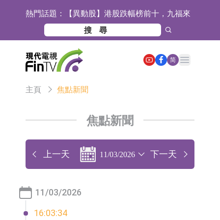
熱門話題：
【異動股】港股跌幅榜前十，九福來
(08611.HK)跌21.43%，天瑞汽車内飾
【異動股】港股漲幅榜前十，佳明集
(06162.HK)跌18.44%
團控股(01271.HK)漲+78.22%，拿森
斯迪克：公司為國內摺疊屏核心功能
Open main menu
简
科技(02261.HK)漲+64.11%
材料供應商
恒瑞醫藥：公司已在中國獲批上市26
主頁
焦點新聞
款1類創新藥、6款2類新藥
聚辰股份：公司VPD芯片已順利通過
目標客戶的測試認證
上期所：7月份對11個實際控制關系
焦點新聞
賬戶組採取限制開倉的監管措施
特發服務：成功中標嗶哩嗶哩上海濱
江總部物業服務項目
亞太股份：公司是零跑汽車和
上一天
下一天
11/03/2026
Stellantis集團的供應商
理工雷科面向邊緣AI場景推出"山
海"系列智算模組 系列產品基於國產
【異動股】醫療研發外包板塊拉升，
11/03/2026
CPU與GPU構建
博騰股份(300363.CN)漲20.02%
日韓股市收盤雙雙下跌
16:03:34