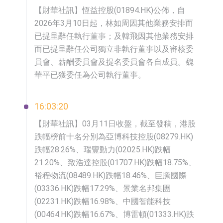
依米康：海外交付以東南亞、中東市
​【財華社訊】恆益控股(01894.HK)公佈，自
2026年3月10日起，林如周因其他業務安排而
場為主 並已取得歐美相關認證
上交所：財通多策略福鑫定期開放靈
已提呈辭任執行董事；及韓飛因其他業務安排
而已提呈辭任公司獨立非執行董事以及審核委
活配置混合型發起式證券投資基金臨
上交所：景順長城全球半導體芯片產
員會、薪酬委員會及提名委員會各自成員。魏
時停牌
業股票型證券投資基金臨時停牌
【異動股】港股跌幅榜前十，卡森國
華平已獲委任為公司執行董事。
際(00496.HK)跌22.40%，九福來
【異動股】港股漲幅榜前十，拿森科
16:03:20
(08611.HK)跌21.01%
技(02261.HK)漲+75.05%，辰興發展
神火股份：新疆神火鋁水轉化率已
【財華社訊】03月11日收盤，截至發稿，港股
(02286.HK)漲+64.91%
100%
【異動股】焦炭Ⅲ板塊下挫，陝西黑
跌幅榜前十名分別為亞博科技控股(08279.HK)
貓(601015.CN)跌8.38%
浙江證監局對財通證券股份有限公司
跌幅28.26%、瑞豐動力(02025.HK)跌幅
21.20%、致浩達控股(01707.HK)跌幅18.75%、
採取出具警示函措施
山金國際：港股上市工作正常推進中
裕程物流(08489.HK)跌幅18.46%、巨騰國際
(03336.HK)跌幅17.29%、景業名邦集團
(02231.HK)跌幅16.98%、中國智能科技
(00464.HK)跌幅16.67%、博雷頓(01333.HK)跌