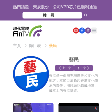
熱門話題：
聚辰股份：公司VPD芯片已順利通過
目標客戶的測試認證
上期所：7月份對11個實際控制關系
賬戶組採取限制開倉的監管措施
特發服務：成功中標嗶哩嗶哩上海濱
Open main menu
简
江總部物業服務項目
亞太股份：公司是零跑汽車和
主頁
節目表
藝民
Stellantis集團的供應商
理工雷科面向邊緣AI場景推出"山
海"系列智算模組 系列產品基於國產
【異動股】醫療研發外包板塊拉升，
藝民
CPU與GPU構建
博騰股份(300363.CN)漲20.02%
日韓股市收盤雙雙下跌
上一个
下一个
香港是一個滿充滿歷史和文化的
依米康：海外交付以東南亞、中東市
地方，本節目肩負起香港文化傳
承的責任，用鏡頭記錄最地道、
場為主 並已取得歐美相關認證
上交所：財通多策略福鑫定期開放靈
最本土的香港味道。
活配置混合型發起式證券投資基金臨
上交所：景順長城全球半導體芯片產
時停牌
業股票型證券投資基金臨時停牌
【異動股】港股跌幅榜前十，卡森國