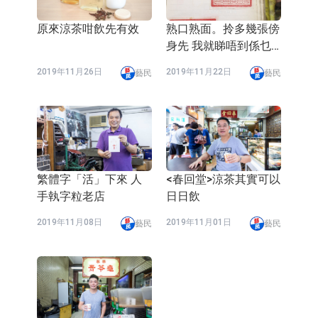
原來涼茶咁飲先有效
熟口熟面。拎多幾張傍
身先 我就睇唔到係乜
字,師父有話兒
2019年11月26日
2019年11月22日
藝民
藝民
繁體字「活」下來 人
<春回堂>涼茶其實可以
手執字粒老店
日日飲
2019年11月08日
2019年11月01日
藝民
藝民