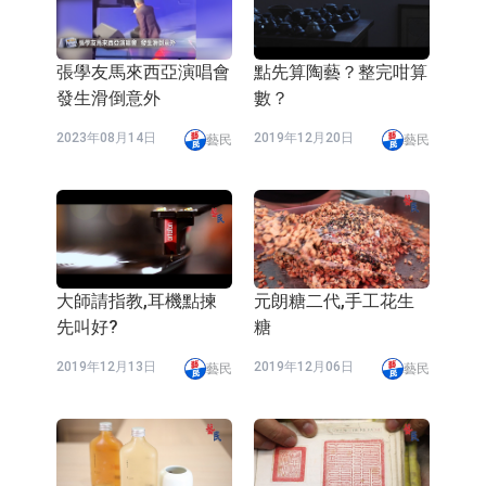
際(00496.HK)跌22.40%，九福來
【異動股】港股漲幅榜前十，拿森科
(08611.HK)跌21.01%
技(02261.HK)漲+75.05%，辰興發展
神火股份：新疆神火鋁水轉化率已
張學友馬來西亞演唱會
點先算陶藝？整完咁算
發生滑倒意外
數？
(02286.HK)漲+64.91%
100%
【異動股】焦炭Ⅲ板塊下挫，陝西黑
2023年08月14日
2019年12月20日
藝民
藝民
貓(601015.CN)跌8.38%
【異動股】醫療研發外包板塊拉升，
畢得醫藥(688073.CN)漲20.01%
中遠海科：與中遠海運國際(香港)有
限公司正在開展增資對價的支付
新萊應材：受益於半導體國產替代提
速及國內晶圓廠擴產 公司泛半導體全
【異動股】港股跌幅榜前十，智傲控
大師請指教,耳機點揀
元朗糖二代,手工花生
產品線新簽訂單向好
股(08282.HK)跌16.39%，中國智能健
斯迪克：公司為國內摺疊屏核心功能
先叫好?
糖
康(00348.HK)跌14.81%
材料供應商
恒瑞醫藥：公司已在中國獲批上市26
2019年12月13日
2019年12月06日
藝民
藝民
款1類創新藥、6款2類新藥