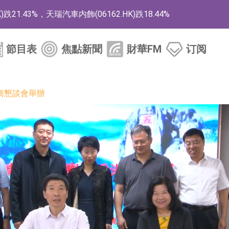
1.43%，天瑞汽車内飾(06162.HK)跌18.44%
)漲+78.22%，拿森科技(02261.HK)漲+64.11%
節目表
焦點新聞
財華FM
订阅
商
藥、6款2類新藥
商懇談會舉辦
的測試認證
取限制開倉的監管措施
業服務項目
的供應商
組 系列產品基於國產CPU與GPU構建
3.CN)漲20.02%