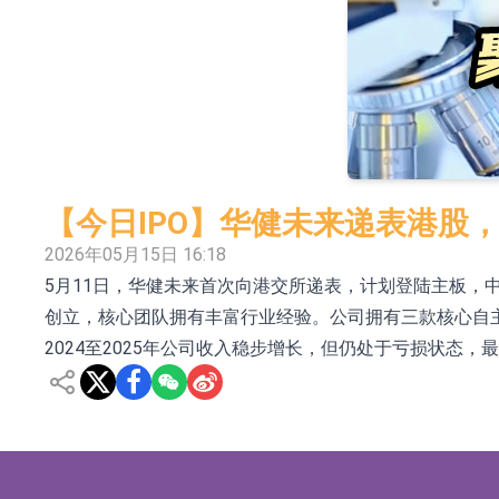
依米康：海外交付以東南亞、中東市場為主 並
上交所：財通多策略福鑫定期開放靈活配置混
上交所：景順長城全球半導體芯片產業股票型
【異動股】港股跌幅榜前十，卡森國際(00496.HK)跌
【異動股】港股漲幅榜前十，拿森科技(02261.HK)漲
【今日IPO】华健未来递表港股
神火股份：新疆神火鋁水轉化率已100%
2026年05月15日 16:18
5月11日，华健未来首次向港交所递表，计划登陆主板，
【異動股】焦炭Ⅲ板塊下挫，陝西黑貓(601015.C
创立，核心团队拥有丰富行业经验。公司拥有三款核心自主
浙江證監局對財通證券股份有限公司採取出具
2024至2025年公司收入稳步增长，但仍处于亏损状态
山金國際：港股上市工作正常推進中