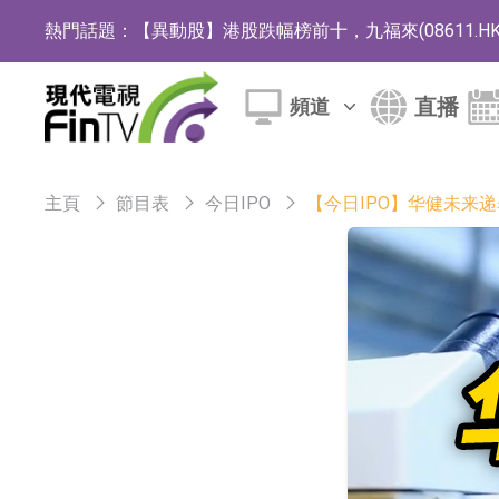
熱門話題：
【異動股】港股跌幅榜前十，九福來(08611.HK)跌2
【異動股】港股漲幅榜前十，佳明集團控股(01271.HK
直播
頻道
斯迪克：公司為國內摺疊屏核心功能材料供應
恒瑞醫藥：公司已在中國獲批上市26款1類創新
主頁
節目表
今日IPO
【今日IPO】华健未来
聚辰股份：公司VPD芯片已順利通過目標客戶
上期所：7月份對11個實際控制關系賬戶組採
特發服務：成功中標嗶哩嗶哩上海濱江總部物
亞太股份：公司是零跑汽車和Stellantis集團
理工雷科面向邊緣AI場景推出"山海"系列智算模
【異動股】醫療研發外包板塊拉升，博騰股份(30036
日韓股市收盤雙雙下跌