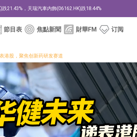
1.43%，天瑞汽車内飾(06162.HK)跌18.44%
)漲+78.22%，拿森科技(02261.HK)漲+64.11%
節目表
焦點新聞
財華FM
订阅
商
藥、6款2類新藥
递表港股，聚焦创新药研发赛道
的測試認證
取限制開倉的監管措施
業服務項目
的供應商
組 系列產品基於國產CPU與GPU構建
3.CN)漲20.02%