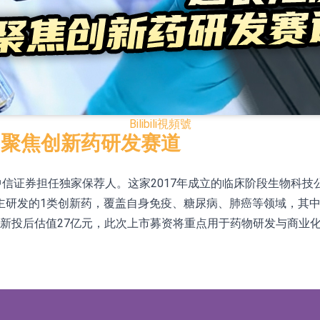
已取得歐美相關認證
合型發起式證券投資基金臨時停牌
證券投資基金臨時停牌
22.40%，九福來(08611.HK)跌21.01%
Bilibili
視頻號
+75.05%，辰興發展(02286.HK)漲+64.91%
，聚焦创新药研发赛道
中信证券担任独家保荐人。这家2017年成立的临床阶段生物科
N)跌8.38%
研发的1类创新药，覆盖自身免疫、糖尿病、肺癌等领域，其中HJ
警示函措施
，最新投后估值27亿元，此次上市募资将重点用于药物研发与商业