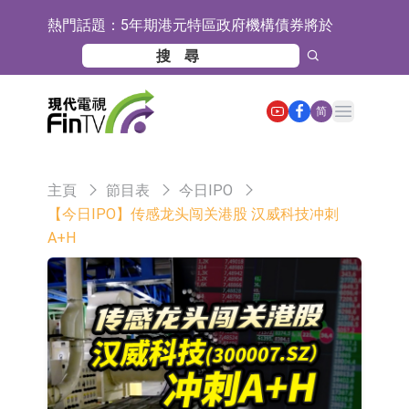
熱門話題：
5年期港元特區政府機構債券將於
2026年8月12日透過重開進行投標
1年期港元隔夜平均指數掛鉤債券將
於2026年8月12日進行投標
香港證監會就中國糖果前高管的失當
Open main menu
简
行為取得13年取消資格令
【異動股】港股跌幅榜前十，融信中
國(03301.HK)跌38.98%，德信服務集
【異動股】港股漲幅榜前十，生物係
主頁
節目表
今日IPO
團(02215.HK)跌35.71%
統工程股權(02902.HK)漲+218.75%，
地緯智能：暫未開展對外的語料商業
【今日IPO】传感龙头闯关港股 汉威科技冲刺
A+H
敏捷控股(00186.HK)漲+82.50%
化服務
嘉立創：公司主要提供EDA/CAM、
PCB、電子元器件等電子及機械產業
工信部：鼓勵民爆企業依法依規實施
鏈一站式研發智造服務
重組整合
工信部：到2030年形成3-5家具有較
強國際運營能力的大型民爆企業集團
因美納：首批由中國生產製造基地生
產的本土化產品完成客戶交付
魯陽節能：公司汽車襯墊 CCMAX、