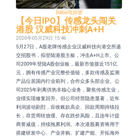
E2K、HBD系列產品已實現量產銷售
日韓股市收盤雙雙下挫
Bilibili
視頻號
北京君正：預計後續仍將主要採用季
【今日IPO】传感龙头闯关
港股 汉威科技冲刺A+H
度調價的模式
【異動股】汽車整車板塊下挫，北汽
2026年05月29日 15:46
藍谷(600733.CN)跌6.38%
【異動股】港股漲幅榜前十，生物係
5月27日，A股老牌传感企业汉威科技向港交所递
交招股书，拟登陆港股主板，冲击A+H上市。公
統工程股權(02902.HK)漲+231.25%，
【異動股】鎢板塊拉升，中鎢高新
司2009年登陆A股创业板，最新市值接近151亿
中國智能健康(00348.HK)漲+133.33%
(000657.CN)漲7.24%
【異動股】昨日打二板以上表現板塊
元，拥有传感产业完整价值链，多款传感及监测
拉升，欣天科技(300615.CN)漲
【異動股】港股跌幅榜前十，天瑞汽
产品位居国内行业前列，合作众多头部企业。公
司2025年剥离供热非核心业务，聚焦传感主业，
19.97%
車内飾(06162.HK)跌18.00%，德信服
和光智成完成天使輪數千萬融資
业绩实现修复回升。但公司经营隐患显著，近年
務集團(02215.HK)跌16.33%
10年期港元特區政府機構債券將於
利润波动剧烈，应收账款高企、回款周期持续拉
长，存货周转放缓、存在跌价风险，且连年计提
2026年8月12日透過重開進行投標
商誉减值，持续拖累利润。本次港股募资将用于
搭建研发中心、产业并购、扩建产能、开拓海外