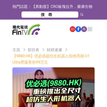
熱門話題：
【異動股】CRO板塊拉升，藥康生物
(688046.CN)漲19.99%
【異動股】診斷服務板塊拉升，貝瑞
基因(000710.CN)漲10.02%
「X-Day」西麗湖路演社清華校友電
Open main menu
简
子信息專場成功舉辦
【異動股】港股跌幅榜前十，賽迪顧
問(02176.HK)跌36.75%，佳明集團控
【異動股】港股漲幅榜前十，辰興發
主頁
節目表
財經速遞
股(01271.HK)跌30.56%
展(02286.HK)漲+54.76%，金馬能源
國泰君安國際(01788.HK)復牌
【9880.HK】优必选超仿生机器人惊艳亮相 U1
Ultra男版售价99万元
(06885.HK)漲+44.17%
民富國際(08511.HK)復牌
浙江證監局對財通證券股份有限公司
採取出具警示函措施
山金國際：港股上市工作正常推進中
【異動股】港股跌幅榜前十，九福來
(08611.HK)跌21.43%，天瑞汽車内飾
【異動股】港股漲幅榜前十，佳明集