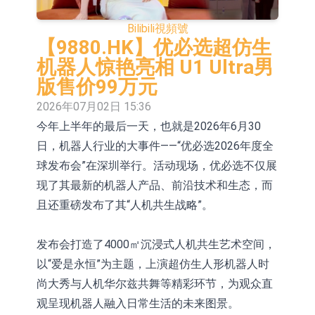
(06162.HK)跌18.44%
團控股(01271.HK)漲+78.22%，拿森
斯迪克：公司為國內摺疊屏核心功能
Bilibili
視頻號
科技(02261.HK)漲+64.11%
材料供應商
恒瑞醫藥：公司已在中國獲批上市26
【9880.HK】优必选超仿生
机器人惊艳亮相 U1 Ultra男
款1類創新藥、6款2類新藥
聚辰股份：公司VPD芯片已順利通過
版售价99万元
目標客戶的測試認證
上期所：7月份對11個實際控制關系
2026年07月02日 15:36
今年上半年的最后一天，也就是2026年6月30
賬戶組採取限制開倉的監管措施
特發服務：成功中標嗶哩嗶哩上海濱
日，机器人行业的大事件——“优必选2026年度全
江總部物業服務項目
亞太股份：公司是零跑汽車和
球发布会”在深圳举行。活动现场，优必选不仅展
Stellantis集團的供應商
理工雷科面向邊緣AI場景推出"山
现了其最新的机器人产品、前沿技术和生态，而
且还重磅发布了其“人机共生战略”。
海"系列智算模組 系列產品基於國產
新時達：暫未生產四足載人機器人
CPU與GPU構建
【異動股】雞肉概念板塊拉升，益生
发布会打造了4000㎡沉浸式人机共生艺术空间，
以“爱是永恒”为主题，上演超仿生人形机器人时
股份(002458.CN)漲10.02%
尚大秀与人机华尔兹共舞等精彩环节，为观众直
观呈现机器人融入日常生活的未来图景。