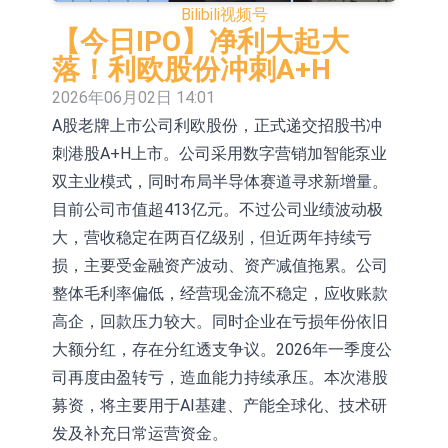
Bilibili
视频号
依米康：海外交付以东南亚、中东市
【今日IPO】净利大起大
场为主 并已取得欧美相关认证
上交所：财通多策略福鑫定期开放灵
落！利欧股份冲刺A+H
2026年06月02日 14:01
活配置混合型发起式证券投资基金临
上交所：景顺长城全球半导体芯片产
A股老牌上市公司利欧股份，正式递交招股书冲
时停牌
业股票型证券投资基金临时停牌
【异动股】港股跌幅榜前十，卡森国
刺港股A+H上市。公司采用数字营销加智能泵业
际(00496.HK)跌22.40%，九福来
【异动股】港股涨幅榜前十，拿森科
双主业模式，同时布局半导体赛道寻求新增量。
目前公司市值超413亿元。不过公司业绩波动极
(08611.HK)跌21.01%
技(02261.HK)涨+75.05%，辰兴发展
神火股份：新疆神火铝水转化率已
大，营收稳定在两百亿级别，但近两年持续亏
(02286.HK)涨+64.91%
100%
【异动股】焦炭Ⅲ板块下挫，陕西黑
损，主要受金融资产波动、资产减值拖累。公司
整体毛利率偏低，经营现金流不稳定，应收账款
猫(601015.CN)跌8.38%
浙江证监局对财通证券股份有限公司
高企，回款压力较大。同时企业在亏损年份依旧
采取出具警示函措施
山金国际：港股上市工作正常推进中
大额分红，存在分红透支争议。2026年一季度公
司再度由盈转亏，造血能力持续承压。本次港股
募资，将主要用于AI基建、产能全球化、技术研
发及补充日常运营资金。