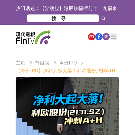
热门话题：
【异动股】港股跌幅榜前十，九福来
(08611.HK)跌21.43%，天瑞汽车内饰
【异动股】港股涨幅榜前十，佳明集
(06162.HK)跌18.44%
团控股(01271.HK)涨+78.22%，拿森
斯迪克：公司为国内折叠屏核心功能
Open main menu
繁
科技(02261.HK)涨+64.11%
材料供应商
恒瑞医药：公司已在中国获批上市26
款1类创新药、6款2类新药
聚辰股份：公司VPD芯片已顺利通过
主页
节目表
今日IPO
目标客户的测试认证
上期所：7月份对11个实际控制关系
【今日IPO】净利大起大落！利欧股份冲刺A+H
账户组采取限制开仓的监管措施
特发服务：成功中标哔哩哔哩上海滨
江总部物业服务项目
亚太股份：公司是零跑汽车和
Stellantis集团的供应商
理工雷科面向边缘AI场景推出"山
海"系列智算模组 系列产品基于国产
【异动股】医疗研发外包板块拉升，
CPU与GPU构建
博腾股份(300363.CN)涨20.02%
日韩股市收盘双双下跌