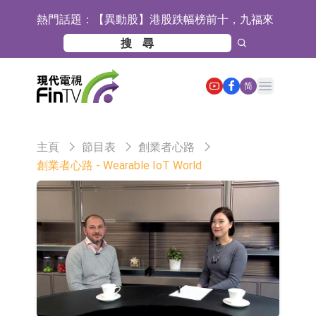
熱門話題：
【異動股】港股跌幅榜前十，九福來
(08611.HK)跌21.43%，天瑞汽車内飾
【異動股】港股漲幅榜前十，佳明集
(06162.HK)跌18.44%
團控股(01271.HK)漲+78.22%，拿森
斯迪克：公司為國內摺疊屏核心功能
Open main menu
简
科技(02261.HK)漲+64.11%
材料供應商
恒瑞醫藥：公司已在中國獲批上市26
款1類創新藥、6款2類新藥
聚辰股份：公司VPD芯片已順利通過
主頁
節目表
創業者心路
目標客戶的測試認證
上期所：7月份對11個實際控制關系
創業者心路 - Wearable IoT World
賬戶組採取限制開倉的監管措施
特發服務：成功中標嗶哩嗶哩上海濱
江總部物業服務項目
亞太股份：公司是零跑汽車和
Stellantis集團的供應商
理工雷科面向邊緣AI場景推出"山
海"系列智算模組 系列產品基於國產
【異動股】醫療研發外包板塊拉升，
CPU與GPU構建
博騰股份(300363.CN)漲20.02%
日韓股市收盤雙雙下跌