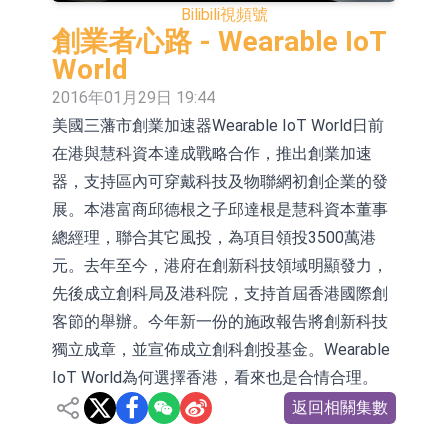
Bilibili
視頻號
依米康：海外交付以東南亞、中東市
創業者心路 - Wearable IoT
場為主 並已取得歐美相關認證
上交所：財通多策略福鑫定期開放靈
World
2016年01月29日 19:44
活配置混合型發起式證券投資基金臨
上交所：景順長城全球半導體芯片產
美國三藩市創業加速器Wearable IoT World日前
時停牌
業股票型證券投資基金臨時停牌
【異動股】港股跌幅榜前十，卡森國
在港與慧科資本達成戰略合作，推出創業加速
際(00496.HK)跌22.40%，九福來
【異動股】港股漲幅榜前十，拿森科
器，支持區內可穿戴科技及物聯網初創企業的發
展。本港富商邱德根之子邱達根是慧科資本董事
(08611.HK)跌21.01%
技(02261.HK)漲+75.05%，辰興發展
神火股份：新疆神火鋁水轉化率已
總經理，聯合其它風投，為項目領投3500萬港
(02286.HK)漲+64.91%
100%
【異動股】焦炭Ⅲ板塊下挫，陝西黑
元。去年至今，港府在創新科技領域明顯發力，
先後成立創科局及港科院，支持首屆香港國際創
貓(601015.CN)跌8.38%
浙江證監局對財通證券股份有限公司
客節的舉辦。今年新一份的施政報告將創新科技
採取出具警示函措施
山金國際：港股上市工作正常推進中
獨立成章，並宣佈成立創科創投基金。Wearable
IoT World為何選擇香港，看來也是合情合理。
返回相關集數