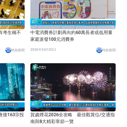
有考生稱不
中電消費券計劃再向約60萬長者或低用量
家庭派發100元消費券
2026年04月02日
時政新聞
時政新聞
接163宗投
賀歲煙花2026全攻略 最佳觀賞位/交通指
南與8大精彩章節一覽