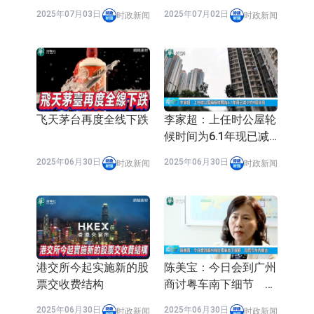
审在囚者禁私服备私饭
博只会扩大赌博市场
2025年07月03日
2025年07月02日
时政新闻
时政新闻
飞天茅台再度全线下跌
李家超：上任时公屋轮
候时间为6.1年现已减
少约9个半月
2025年06月30日
2025年06月30日
时政新闻
时政新闻
港交所今起实施新的股
陈美宝：今日会到广州
票交收费结构
商讨粤车南下细节 目
标今年内推出
2025年06月30日
2025年06月30日
时政新闻
时政新闻