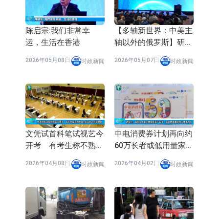
依米康：海外交付以东南亚、中东市
场为主 并已取得欧美相关认证
上交所：财通多策略福鑫定期开放灵
陈启宗:我们非常幸
【多轴新世界：中美主
运，生活在香港
轴以外的俄罗斯】研讨
活配置混合型发起式证券投资基金临
上交所：景顺长城全球半导体芯片产
会
2026年05月08日
2026年05月07日
时政新闻
时政新闻
时停牌
业股票型证券投资基金临时停牌
【异动股】港股跌幅榜前十，卡森国
际(00496.HK)跌22.40%，九福来
【异动股】港股涨幅榜前十，拿森科
(08611.HK)跌21.01%
技(02261.HK)涨+75.05%，辰兴发展
神火股份：新疆神火铝水转化率已
(02286.HK)涨+64.91%
100%
【异动股】焦炭Ⅲ板块下挫，陕西黑
文凭试首科笔试视艺今
中电消费券计划再向约
开考 有考生称不熟位
60万长者或低用量家庭
猫(601015.CN)跌8.38%
浙江证监局对财通证券股份有限公司
置1个月前已到场视察
派发100元消费券
2026年04月08日
2026年04月02日
时政新闻
时政新闻
采取出具警示函措施
山金国际：港股上市工作正常推进中