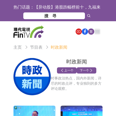
热门话题：
【异动股】港股跌幅榜前十，九福来
(08611.HK)跌21.43%，天瑞汽车内饰
【异动股】港股涨幅榜前十，佳明集
(06162.HK)跌18.44%
团控股(01271.HK)涨+78.22%，拿森
斯迪克：公司为国内折叠屏核心功能
Open main menu
繁
科技(02261.HK)涨+64.11%
材料供应商
恒瑞医药：公司已在中国获批上市26
主页
节目表
时政新闻
款1类创新药、6款2类新药
聚辰股份：公司VPD芯片已顺利通过
目标客户的测试认证
上期所：7月份对11个实际控制关系
时政新闻
账户组采取限制开仓的监管措施
特发服务：成功中标哔哩哔哩上海滨
上一个
下一个
时事政治热点，国内外新闻，详
江总部物业服务项目
亚太股份：公司是零跑汽车和
尽的时政点评，专业独到的多方
评论观察。
Stellantis集团的供应商
理工雷科面向边缘AI场景推出"山
海"系列智算模组 系列产品基于国产
【异动股】医疗研发外包板块拉升，
CPU与GPU构建
博腾股份(300363.CN)涨20.02%
日韩股市收盘双双下跌