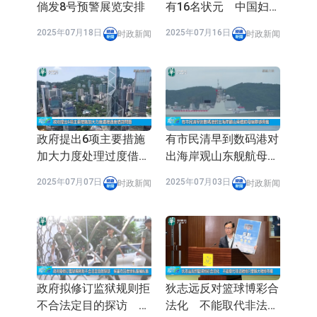
倘发8号预警展览安排
有16名状元 中国妇女
会一男生终极状元
2025年07月18日
2025年07月16日
时政新闻
时政新闻
政府提出6项主要措施
有市民清早到数码港对
加大力度处理过度借贷
出海岸观山东舰航母编
问题
队感兴奋
2025年07月07日
2025年07月03日
时政新闻
时政新闻
政府拟修订监狱规则拒
狄志远反对篮球博彩合
不合法定目的探访 候
法化 不能取代非法赌