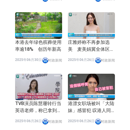
本港去年绿色殡葬使用
庄雅婷称不再参加选
率逾18% 创历年新高
美 麦美娟冀全体区议
员做好扎实的地区工作
2025年06月30日
2025年06月26日
时政新闻
时政新闻
TVB演员陈慧珊转行当
港漂女职场被叫「大陆
英语老师，称已拿到博
妹」感冒犯 叹港人同
士学位
事排外「为自己费劲讲
2025年06月26日
2025年06月26日
时政新闻
时政新闻
粤语感不值」