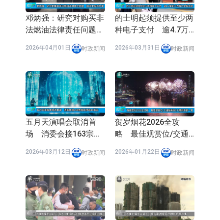
邓炳强：研究对购买非
的士明起须提供至少两
法燃油法律责任问题
种电子支付 逾4.7万
务求更有效打击
的士司机已安装系统
2026年04月01日
2026年03月31日
时政新闻
时政新闻
五月天演唱会取消首
贺岁烟花2026全攻
场 消委会接163宗投
略 最佳观赏位/交通
诉涉逾44万元
指南与8大精彩章节一
2026年03月12日
2026年01月22日
时政新闻
时政新闻
览