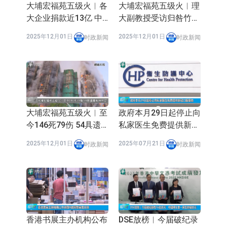
大埔宏福苑五级火︱各
大埔宏福苑五级火︱理
大企业捐款近13亿 中
大副教授受访归咎竹棚
资至少捐逾6.5亿 科企
出事 发声明认「过度
2025年12月01日
2025年12月01日
时政新闻
时政新闻
新增加密币钱包募捐
简化」
大埔宏福苑五级火︱至
政府本月29日起停止向
今146死79伤 54具遗
私家医生免费提供新冠
体有待辨认 有单位结
口服药物
2025年12月01日
2025年07月21日
时政新闻
时政新闻
构损坏较严重
香港书展主办机构公布
DSE放榜︱今届破纪录