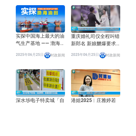
实探中国海上最大的油
重庆婚礼司仪全程叫错
气生产基地 —— 渤海油
新郎名 新娘嬲爆要求
田
将4000元费用全额退
2025年06月25日
2025年06月25日
时政新闻
时政新闻
还
深水埗电子特卖城「自
港姐2025︱庄雅婷若
助开单」收据自取印章
入围需否辞区议员？
自盖 大律师斥：给人
官方指引无禁止 但一
2025年06月25日
2025年06月24日
时政新闻
时政新闻
机会方便造假单
细节极易出事…