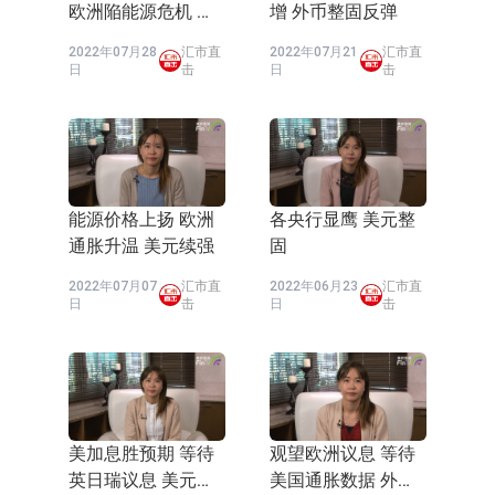
欧洲陥能源危机 外
增 外币整固反弹
币反弹
2022年07月28
汇市直
2022年07月21
汇市直
日
击
日
击
能源价格上扬 欧洲
各央行显鹰 美元整
通胀升温 美元续强
固
2022年07月07
汇市直
2022年06月23
汇市直
日
击
日
击
美加息胜预期 等待
观望欧洲议息 等待
英日瑞议息 美元高
美国通胀数据 外币