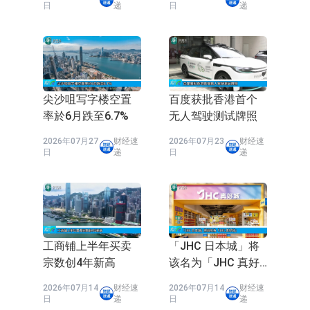
日
递
日
递
依米康：海外交付以东南亚、中东市
场为主 并已取得欧美相关认证
上交所：财通多策略福鑫定期开放灵
活配置混合型发起式证券投资基金临
上交所：景顺长城全球半导体芯片产
时停牌
业股票型证券投资基金临时停牌
【异动股】港股跌幅榜前十，卡森国
尖沙咀写字楼空置
百度获批香港首个
率於6月跌至6.7%
无人驾驶测试牌照
际(00496.HK)跌22.40%，九福来
【异动股】港股涨幅榜前十，拿森科
2026年07月27
财经速
2026年07月23
财经速
(08611.HK)跌21.01%
技(02261.HK)涨+75.05%，辰兴发展
神火股份：新疆神火铝水转化率已
日
递
日
递
(02286.HK)涨+64.91%
100%
【异动股】焦炭Ⅲ板块下挫，陕西黑
猫(601015.CN)跌8.38%
浙江证监局对财通证券股份有限公司
采取出具警示函措施
山金国际：港股上市工作正常推进中
工商铺上半年买卖
「JHC 日本城」将
宗数创4年新高
该名为「JHC 真好
城」
2026年07月14
财经速
2026年07月14
财经速
日
递
日
递