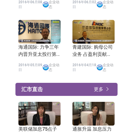
2016年06月08
企业动
2016年06月02
企业动
日
态
日
态
海通国际: 力争三年
青建国际: 购母公司
内晋升亚太投行第
业务 占盈利贡献
一梯队
85%
2016年05月09
企业动
2016年04月18
企业动
日
态
日
态
汇市直击
更多
美联储加息75点子
通胀升温 加息压力