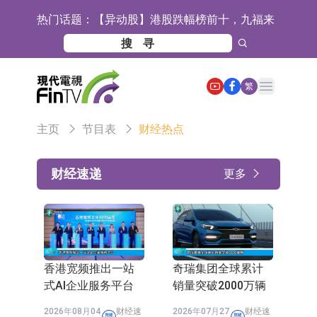
热门话题：
【异动股】港股跌幅榜前十，九福来
(08611.HK)跌21.43%，天瑞汽车内饰
【异动股】港股涨幅榜前十，佳明集
(06162.HK)跌18.44%
团控股(01271.HK)涨+78.22%，拿森
斯迪克：公司为国内折叠屏核心功能
Open main menu
繁
科技(02261.HK)涨+64.11%
材料供应商
恒瑞医药：公司已在中国获批上市26
主页
节目表
财经热点
款1类创新药、6款2类新药
聚辰股份：公司VPD芯片已顺利通过
目标客户的测试认证
上期所：7月份对11个实际控制关系
财经速递
更多
账户组采取限制开仓的监管措施
特发服务：成功中标哔哩哔哩上海滨
江总部物业服务项目
亚太股份：公司是零跑汽车和
Stellantis集团的供应商
理工雷科面向边缘AI场景推出"山
香港宽频推出一站
奇瑞集团全球累计
海"系列智算模组 系列产品基于国产
【异动股】医疗研发外包板块拉升，
式AI企业服务平台
销量突破2000万辆
CPU与GPU构建
博腾股份(300363.CN)涨20.02%
日韩股市收盘双双下跌
2026年08月04
财经速
2026年07月27
财经速