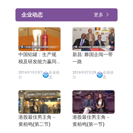
企业动态
更多
中国铝罐：生产规
新昌: 夥国企闯一带
模及研发能力赢同
一路
业
2016年10月07
企业动
2016年07月29
企业动
日
态
日
态
港股最佳男主角－
港股最佳男主角－
黄栢鸣(第二节)
黄栢鸣(第一节)