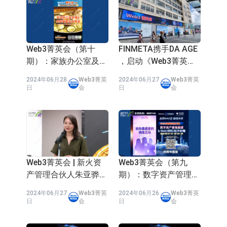
Web3菁英会（第十
FINMETA携手DA AGE
期）：家族办公室及虚
，启动《Web3菁英
拟资产投资
会》香港RWA大屏宣
2024年06月28
Web3菁英
2024年06月27
Web3菁英
传！
日
会
日
会
Web3菁英会 | 新火资
Web3菁英会（第九
产管理合伙人朱亚骅
期）：数字资产管理展
(Emma Zhu)：数字资
望 & Web3网红经济前
2024年06月27
Web3菁英
2024年06月26
Web3菁英
产与资产管理展望
瞻
日
会
日
会