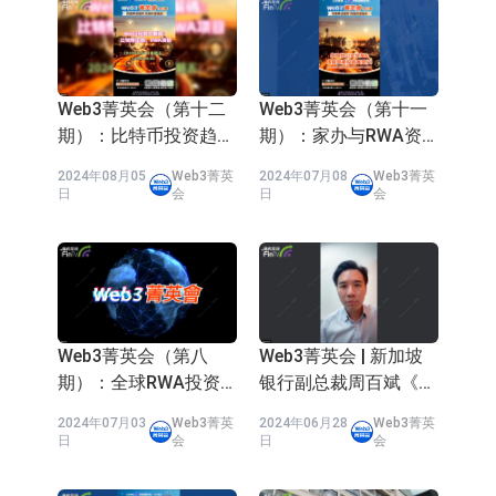
场为主 并已取得欧美相关认证
上交所：财通多策略福鑫定期开放灵
官方网址：
www.finmeta.com.hk
活配置混合型发起式证券投资基金临
上交所：景顺长城全球半导体芯片产
Web3空间：
【Web3 Elites Club】香港金钟
Web3菁英会（第十二
Web3菁英会（第十一
时停牌
业股票型证券投资基金临时停牌
【异动股】港股跌幅榜前十，卡森国
海富中心1期2203
期）：比特币投资趋势
期）：家办与RWA资
【Web3 SPACE】香港金钟统一
际(00496.HK)跌22.40%，九福来
【异动股】港股涨幅榜前十，拿森科
展望
産管理（2）
中心001
2024年08月05
Web3菁英
2024年07月08
Web3菁英
日
会
日
会
(08611.HK)跌21.01%
技(02261.HK)涨+75.05%，辰兴发展
神火股份：新疆神火铝水转化率已
联络电话：21537265
(02286.HK)涨+64.91%
100%
【异动股】焦炭Ⅲ板块下挫，陕西黑
猫(601015.CN)跌8.38%
浙江证监局对财通证券股份有限公司
采取出具警示函措施
山金国际：港股上市工作正常推进中
Web3菁英会（第八
Web3菁英会 | 新加坡
【异动股】港股跌幅榜前十，九福来
期）：全球RWA投资
银行副总裁周百斌《国
机遇展望
际局势影响家办地区选
(08611.HK)跌21.43%，天瑞汽车内饰
2024年07月03
Web3菁英
2024年06月28
Web3菁英
择，资产风险管理首重
日
会
日
会
分散配置》
(06162.HK)跌18.44%