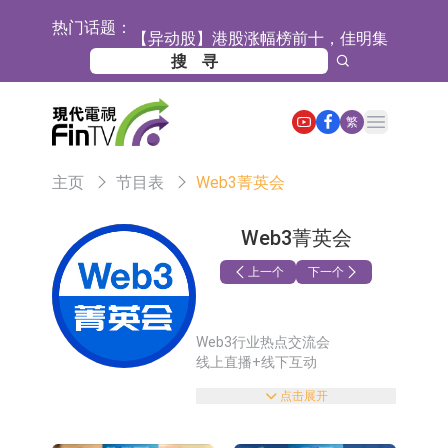
热门话题：
【异动股】港股涨幅榜前十，佳明集
团控股(01271.HK)涨+78.22%，拿森
斯迪克：公司为国内折叠屏核心功能
科技(02261.HK)涨+64.11%
材料供应商
恒瑞医药：公司已在中国获批上市26
Open main menu
繁
款1类创新药、6款2类新药
聚辰股份：公司VPD芯片已顺利通过
主页
节目表
Web3菁英会
目标客户的测试认证
上期所：7月份对11个实际控制关系
账户组采取限制开仓的监管措施
特发服务：成功中标哔哩哔哩上海滨
Web3菁英会
江总部物业服务项目
亚太股份：公司是零跑汽车和
上一个
下一个
Stellantis集团的供应商
理工雷科面向边缘AI场景推出"山
Web3行业热点交流会
海"系列智算模组 系列产品基于国产
【异动股】医疗研发外包板块拉升，
线上直播+线下互动
CPU与GPU构建
博腾股份(300363.CN)涨20.02%
日韩股市收盘双双下跌
点击展开
把握塞道趋势，
挖掘财富机,会。
依米康：海外交付以东南亚、中东市
大咖云集，干货满满！