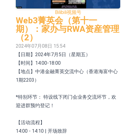
E2K、HBD系列产品已实现量产销售
日韩股市收盘双双下挫
Bilibili
视频号
北京君正：预计后续仍将主要采用季
Web3菁英会（第十一
期）：家办与RWA资産管理
度调价的模式
【异动股】汽车整车板块下挫，北汽
（2）
蓝谷(600733.CN)跌6.38%
【异动股】港股涨幅榜前十，生物系
2024年07月08日 15:54
【日期】2024年7月5日（星期五）
统工程股权(02902.HK)涨+231.25%，
【异动股】钨板块拉升，中钨高新
【时间】14:00-18:00
中国智能健康(00348.HK)涨+133.33%
(000657.CN)涨7.24%
【异动股】昨日打二板以上表现板块
【地点】中港金融菁英交流中心（香港海富中心
拉升，欣天科技(300615.CN)涨
【异动股】港股跌幅榜前十，天瑞汽
1期2203）
19.97%
车内饰(06162.HK)跌18.00%，德信服
和光智成完成天使轮数千万融资
*特别环节： 特设线下闭门会业务交流环节，欢
务集团(02215.HK)跌16.33%
10年期港元特区政府机构债券将于
迎进群预约登记！
2026年8月12日透过重开进行投标
【活动流程】
14:00 - 14:10 | 开场致辞