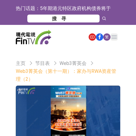
热门话题：
5年期港元特区政府机构债券将于
2026年8月12日透过重开进行投标
1年期港元隔夜平均指数挂钩债券将
于2026年8月12日进行投标
香港证监会就中国糖果前高管的失当
Open main menu
繁
行为取得13年取消资格令
【异动股】港股跌幅榜前十，融信中
国(03301.HK)跌38.98%，德信服务集
【异动股】港股涨幅榜前十，生物系
主页
节目表
Web3菁英会
团(02215.HK)跌35.71%
统工程股权(02902.HK)涨+218.75%，
地纬智能：暂未开展对外的语料商业
Web3菁英会（第十一期）：家办与RWA资産管
理（2）
敏捷控股(00186.HK)涨+82.50%
化服务
嘉立创：公司主要提供EDA/CAM、
PCB、电子元器件等电子及机械产业
工信部：鼓励民爆企业依法依规实施
链一站式研发智造服务
重组整合
工信部：到2030年形成3-5家具有较
强国际运营能力的大型民爆企业集团
因美纳：首批由中国生产制造基地生
产的本土化产品完成客户交付
鲁阳节能：公司汽车衬垫 CCMAX、