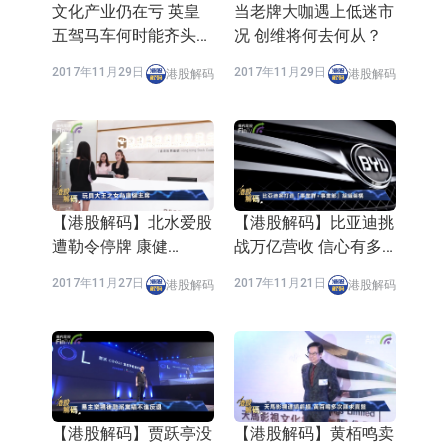
文化产业仍在亏 英皇
当老牌大咖遇上低迷市
五驾马车何时能齐头并
况 创维将何去何从？
进？
2017年11月29日
2017年11月29日
港股解码
港股解码
【港股解码】北水爱股
【港股解码】比亚迪挑
遭勒令停牌 康健
战万亿营收 信心有多
(03886-HK)疑涉文件
大？
2017年11月27日
2017年11月21日
港股解码
港股解码
误导
【港股解码】贾跃亭没
【港股解码】黄栢鸣卖