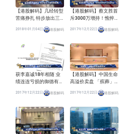
【港股解码】几经转型
【港股解码】蔡文胜首
苦痛挣扎 特步放出三
斥3000万增持！憔悴
连招救股价
的美图(01357-HK)终
2018年01月04日
2017年12月22日
港股解码
港股解码
成功「美颜」？
获李嘉诚18年相随 业
【港股解码】中国生命
绩连连亏损的御德有何
高溢价卖盘 「殡葬」
魔力？
生意要转型了？
2017年12月22日
2017年12月22日
港股解码
港股解码