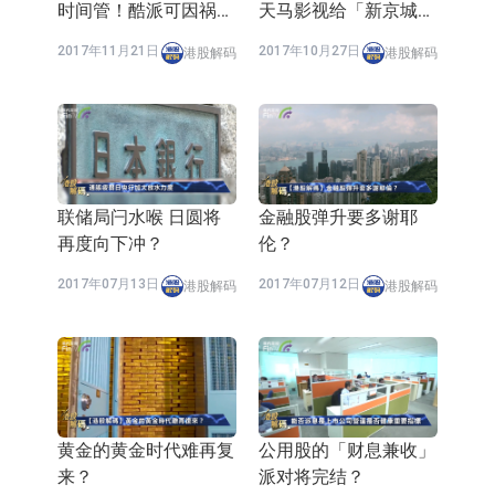
时间管！酷派可因祸得
天马影视给「新京城四
福成功翻身吗？
少」之一
2017年11月21日
2017年10月27日
港股解码
港股解码
联储局闩水喉 日圆将
金融股弹升要多谢耶
再度向下冲？
伦？
2017年07月13日
2017年07月12日
港股解码
港股解码
黄金的黄金时代难再复
公用股的「财息兼收」
来？
派对将完结？