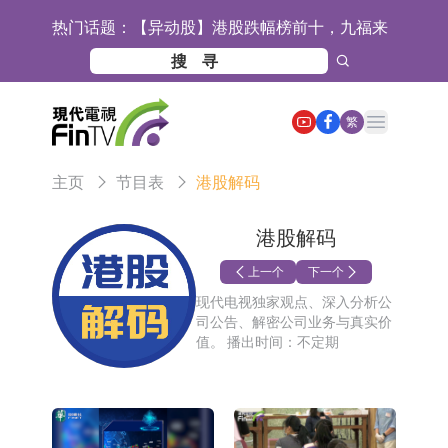
热门话题：
【异动股】港股跌幅榜前十，九福来
(08611.HK)跌21.43%，天瑞汽车内饰
【异动股】港股涨幅榜前十，佳明集
(06162.HK)跌18.44%
团控股(01271.HK)涨+78.22%，拿森
斯迪克：公司为国内折叠屏核心功能
Open main menu
繁
科技(02261.HK)涨+64.11%
材料供应商
恒瑞医药：公司已在中国获批上市26
主页
节目表
港股解码
款1类创新药、6款2类新药
聚辰股份：公司VPD芯片已顺利通过
目标客户的测试认证
上期所：7月份对11个实际控制关系
港股解码
账户组采取限制开仓的监管措施
特发服务：成功中标哔哩哔哩上海滨
上一个
下一个
现代电视独家观点、深入分析公
江总部物业服务项目
亚太股份：公司是零跑汽车和
司公告、解密公司业务与真实价
值。 播出时间：不定期
Stellantis集团的供应商
理工雷科面向边缘AI场景推出"山
海"系列智算模组 系列产品基于国产
【异动股】医疗研发外包板块拉升，
CPU与GPU构建
博腾股份(300363.CN)涨20.02%
日韩股市收盘双双下跌