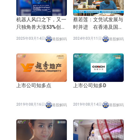
依米康：海外交付以东南亚、中东市
场为主 并已取得欧美相关认证
上交所：财通多策略福鑫定期开放灵
机器人风口之下，又一
蔡若莲：文凭试发展与
只独角兽大涨53%创新
时并进 在香港及国际
活配置混合型发起式证券投资基金临
上交所：景顺长城全球半导体芯片产
高！
均获广泛认可
2025年03月14日
2024年03月11日
港股解码
港股解码
时停牌
业股票型证券投资基金临时停牌
【异动股】港股跌幅榜前十，卡森国
际(00496.HK)跌22.40%，九福来
【异动股】港股涨幅榜前十，拿森科
(08611.HK)跌21.01%
技(02261.HK)涨+75.05%，辰兴发展
神火股份：新疆神火铝水转化率已
(02286.HK)涨+64.91%
100%
【异动股】焦炭Ⅲ板块下挫，陕西黑
上市公司知多点
上市公司知多D
猫(601015.CN)跌8.38%
浙江证监局对财通证券股份有限公司
2019年08月16日
2019年08月14日
港股解码
港股解码
采取出具警示函措施
山金国际：港股上市工作正常推进中