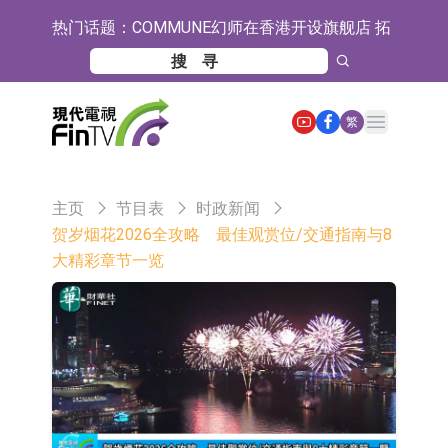
热门话题：
COMMUNE幻师在香港开设旗舰店 拓
展海外市场
香港交易所：委任何洸毅为董事总经
理及集团战略主管
【异动股】港股跌幅榜前十，谊和股
Open main menu
繁
份(01703.HK)跌80.71%，天瑞汽车内
【异动股】港股涨幅榜前十，辰兴发
饰(06162.HK)跌62.50%
展(02286.HK)涨+263.21%，德合集团
格林美：目前公司印尼青美邦园区的
主页
节目表
时政新闻
(00368.HK)涨+163.89%
镍资源项目稳定运行
中瓷电子：生产经营正常 公司及子公
贺岁烟花2026全攻略 最佳观赏位/交通指南与8
大精彩章节一览
司目前订单饱满
格林美：正在积极推进MLCC用纳米
级镍粉的技术研发与产业化准备工作
宝明科技：HVLP4/5铜箔主要技术指
标已完成厂内验证 正布局向下游客户
ST豆神：成立全资公司北京豆神智算
送样
及香港豆神智算 正积极开拓相关业务
卓悦控股(00653.HK)跌44% 建议股份
30合1 与云累大吉启动战略合作
日韩股市双双收涨