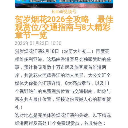
【异动股】保健品板块下挫，ST交昂
Bilibili
视频号
(600530.CN)跌10.02%
【异动股】半导体设备板块拉升，中
贺岁烟花2026全攻略 最佳
观赏位/交通指南与8大精彩
微公司(688012.CN)涨14.22%
【异动股】港股跌幅榜前十，谊和股
章节一览
份(01703.HK)跌80.95%，天瑞汽车内
【异动股】港股涨幅榜前十，辰兴发
2026年01月22日 10:30
贺岁烟花汇演2月18日（农历大年初二）再度亮
饰(06162.HK)跌52.25%
展(02286.HK)涨+282.08%，德合集团
【异动股】特色药板块下挫，同仁堂
相维多利亚港。这场由香港赛马会独家赞助的盛
(00368.HK)涨+120.83%
(600085.CN)跌2.83%
【异动股】国有大型银行Ⅲ板块下
事，预计将吸引数十万市民及旅客聚首维港两
挫，农业银行(601288.CN)跌2.27%
【异动股】高带宽内存板块拉升，中
岸，共赏花火照耀香江的动人美景。大公文汇全
媒体为你整合汇演详情、8大亮点章节，以及11
巨芯-U(688549.CN)涨20.01%
【异动股】港股跌幅榜前十，天瑞汽
个视野绝佳的免费观赏位置与交通指南，助你与
车内饰(06162.HK)跌18.00%，德信服
【异动股】港股涨幅榜前十，中国智
亲友共占最佳位置，迎接这份震撼人心的新春贺
礼！
务集团(02215.HK)跌16.33%
能健康(00348.HK)涨+93.33%，上善
选对地点是完美体验烟花汇演的关键。以下精选
黄金(01939.HK)涨+40.54%
维港两岸及高处11个免费观赏点，各具特色：