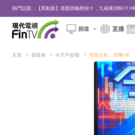
熱門話題：
【異動股】港股跌幅榜前十，九福來(08611.HK)跌2
【異動股】港股漲幅榜前十，佳明集團控股(01271.HK
直播
頻道
斯迪克：公司為國內摺疊屏核心功能材料供應
恒瑞醫藥：公司已在中國獲批上市26款1類創新
主頁
節目表
今天不炒股
港股分析：美團-W
聚辰股份：公司VPD芯片已順利通過目標客戶
上期所：7月份對11個實際控制關系賬戶組採
特發服務：成功中標嗶哩嗶哩上海濱江總部物
亞太股份：公司是零跑汽車和Stellantis集團
理工雷科面向邊緣AI場景推出"山海"系列智算模
【異動股】醫療研發外包板塊拉升，博騰股份(30036
日韓股市收盤雙雙下跌