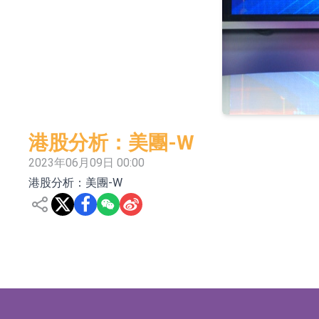
依米康：海外交付以東南亞、中東市場為主 並
上交所：財通多策略福鑫定期開放靈活配置混
上交所：景順長城全球半導體芯片產業股票型
【異動股】港股跌幅榜前十，卡森國際(00496.HK)跌
【異動股】港股漲幅榜前十，拿森科技(02261.HK)漲
港股分析：美團-W
神火股份：新疆神火鋁水轉化率已100%
2023年06月09日 00:00
港股分析：美團-W
【異動股】焦炭Ⅲ板塊下挫，陝西黑貓(601015.C
浙江證監局對財通證券股份有限公司採取出具
山金國際：港股上市工作正常推進中