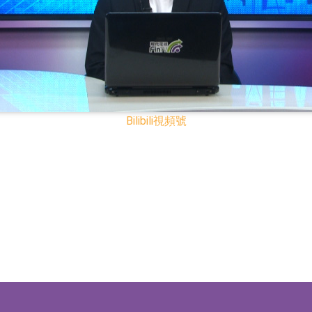
已取得歐美相關認證
合型發起式證券投資基金臨時停牌
證券投資基金臨時停牌
22.40%，九福來(08611.HK)跌21.01%
Bilibili
視頻號
+75.05%，辰興發展(02286.HK)漲+64.91%
N)跌8.38%
警示函措施