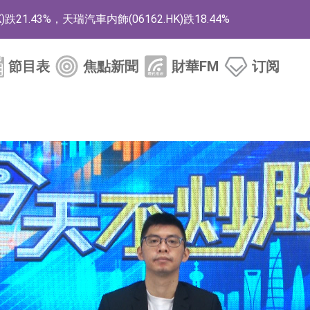
1.43%，天瑞汽車内飾(06162.HK)跌18.44%
)漲+78.22%，拿森科技(02261.HK)漲+64.11%
節目表
焦點新聞
財華FM
订阅
商
藥、6款2類新藥
的測試認證
取限制開倉的監管措施
業服務項目
的供應商
組 系列產品基於國產CPU與GPU構建
3.CN)漲20.02%