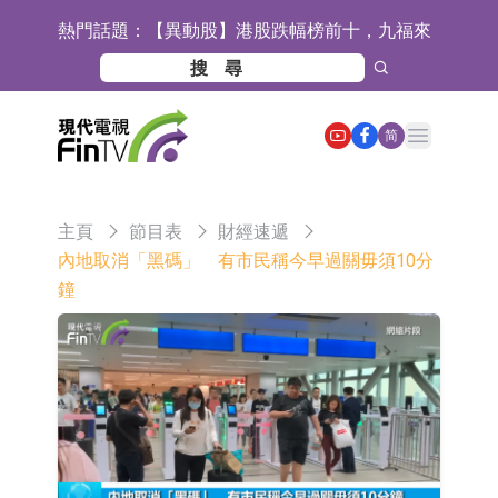
熱門話題：
【異動股】港股跌幅榜前十，九福來
(08611.HK)跌21.43%，天瑞汽車内飾
【異動股】港股漲幅榜前十，佳明集
(06162.HK)跌18.44%
團控股(01271.HK)漲+78.22%，拿森
斯迪克：公司為國內摺疊屏核心功能
Open main menu
简
科技(02261.HK)漲+64.11%
材料供應商
恒瑞醫藥：公司已在中國獲批上市26
款1類創新藥、6款2類新藥
聚辰股份：公司VPD芯片已順利通過
主頁
節目表
財經速遞
目標客戶的測試認證
上期所：7月份對11個實際控制關系
內地取消「黑碼」 有市民稱今早過關毋須10分
鐘
賬戶組採取限制開倉的監管措施
特發服務：成功中標嗶哩嗶哩上海濱
江總部物業服務項目
亞太股份：公司是零跑汽車和
Stellantis集團的供應商
理工雷科面向邊緣AI場景推出"山
海"系列智算模組 系列產品基於國產
【異動股】醫療研發外包板塊拉升，
CPU與GPU構建
博騰股份(300363.CN)漲20.02%
日韓股市收盤雙雙下跌