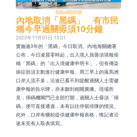
依米康：海外交付以東南亞、中東市
Bilibili
視頻號
場為主 並已取得歐美相關認證
上交所：財通多策略福鑫定期開放靈
內地取消「黑碼」 有市民
稱今早過關毋須10分鐘
活配置混合型發起式證券投資基金臨
上交所：景順長城全球半導體芯片產
2023年11月01日 15:01
時停牌
業股票型證券投資基金臨時停牌
【異動股】港股跌幅榜前十，卡森國
實施逾3年的「黑碼」今日取消。內地海關總署
公布，今日凌晨零時起，出入境人員毋須填報俗
際(00496.HK)跌22.40%，九福來
【異動股】港股漲幅榜前十，拿森科
稱「黑碼」的「出入境健康申明卡」，但有傳染
(08611.HK)跌21.01%
技(02261.HK)漲+75.05%，辰興發展
神火股份：新疆神火鋁水轉化率已
病症狀須主動進行健康申報。周三早上的落馬洲
(02286.HK)漲+64.91%
100%
【異動股】焦炭Ⅲ板塊下挫，陝西黑
口岸人流不多，沿途已看不到提醒過關人士需健
康申報的告示牌，亦未聽到相關廣播。現場所
貓(601015.CN)跌8.38%
浙江證監局對財通證券股份有限公司
見，掃碼機閘門已全部打開，過關人士毋須「掃
採取出具警示函措施
山金國際：港股上市工作正常推進中
碼」便可直接通過，未有以往停留排隊的情況。
此外，口岸有櫃枱提供健康申報表格，惟記者沿
途未見有人取表填寫。