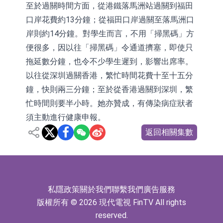
至於過關時間方面，從港鐵落馬洲站過關到福田
口岸花費約13分鐘；從福田口岸過關至落馬洲口
岸則約14分鐘。對學生而言，不用「掃黑碼」方
便很多，因以往「掃黑碼」令通道擠塞，即使只
拖延數分鐘，也令不少學生遲到，影響出席率。
以往從深圳過關香港，繁忙時間花費十至十五分
鐘，快則兩三分鐘；至於從香港過關到深圳，繁
忙時間則要半小時。她亦贊成，有傳染病症狀者
須主動進行健康申報。
返回相關集數
私隱政策
關於我們
聯繫我們
廣告服務
版權所有 © 2026 現代電視 FinTV All rights
reserved.