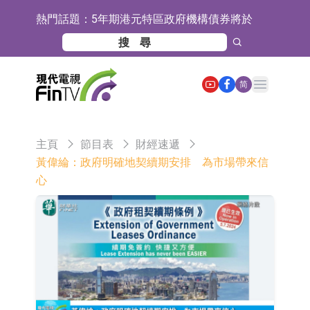
熱門話題：
5年期港元特區政府機構債券將於
2026年8月12日透過重開進行投標
1年期港元隔夜平均指數掛鉤債券將
於2026年8月12日進行投標
香港證監會就中國糖果前高管的失當
Open main menu
简
行為取得13年取消資格令
【異動股】港股跌幅榜前十，融信中
國(03301.HK)跌38.98%，德信服務集
【異動股】港股漲幅榜前十，生物係
主頁
節目表
財經速遞
團(02215.HK)跌35.71%
統工程股權(02902.HK)漲+218.75%，
地緯智能：暫未開展對外的語料商業
黃偉綸：政府明確地契續期安排 為市場帶來信
心
敏捷控股(00186.HK)漲+82.50%
化服務
嘉立創：公司主要提供EDA/CAM、
PCB、電子元器件等電子及機械產業
工信部：鼓勵民爆企業依法依規實施
鏈一站式研發智造服務
重組整合
工信部：到2030年形成3-5家具有較
強國際運營能力的大型民爆企業集團
因美納：首批由中國生產製造基地生
產的本土化產品完成客戶交付
魯陽節能：公司汽車襯墊 CCMAX、