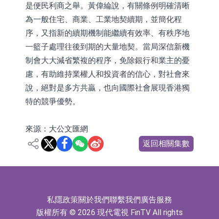
是便民利商之舉。黃偉綸說，有關條例明確清晰
為一般住宅、商業、工業地契續期，並簡化程
序，又指新的續期機制能繼續有效率、有秩序地
一籃子處理往後到期的大量地契。當局深信新機
制會大大減省繁複的程序，免除銀行和業主的憂
慮，有助維持業權人和投資者的信心，對社會來
說，絕對是多方共贏，也向國際社會展現香港獨
特的競爭優勢。
來源：大公文匯網
返回相關集數
私隱政策
關於我們
聯繫我們
廣告服務
版權所有 © 2026 現代電視 FinTV All rights