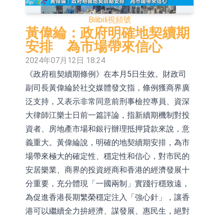
E2K、HBD系列產品已實現量產銷售
日韓股市收盤雙雙下挫
Bilibili
視頻號
北京君正：預計後續仍將主要採用季
黃偉綸：政府明確地契續期
安排 為市場帶來信心
度調價的模式
【異動股】汽車整車板塊下挫，北汽
2024年07月12日 18:24
藍谷(600733.CN)跌6.38%
【異動股】港股漲幅榜前十，生物係
《政府租契續期條例》在本月5日生效。財政司
副司長黃偉綸於社交媒體發文指，條例獲商界廣
統工程股權(02902.HK)漲+231.25%，
【異動股】鎢板塊拉升，中鎢高新
泛支持，又表示非常同意前刑事檢控專員、資深
中國智能健康(00348.HK)漲+133.33%
(000657.CN)漲7.24%
【異動股】昨日打二板以上表現板塊
大律師江樂士日前一篇評論，指新續期機制對投
拉升，欣天科技(300615.CN)漲
【異動股】港股跌幅榜前十，天瑞汽
資者、房地產市場和銀行辦理抵押貸款來說，意
義重大。黃偉綸說，明確的地契續期安排，為市
19.97%
車内飾(06162.HK)跌18.00%，德信服
和光智成完成天使輪數千萬融資
場帶來極大的確定性、穩定性和信心，對市民的
務集團(02215.HK)跌16.33%
10年期港元特區政府機構債券將於
安居樂業、商界的投資經商和香港的經濟發展十
分重要，充分體現「一國兩制」實踐行穩致遠，
2026年8月12日透過重開進行投標
為促進香港長期繁榮穩定注入「強心針」，讓香
港可以繼續全力拚經濟、謀發展、惠民生，絕對