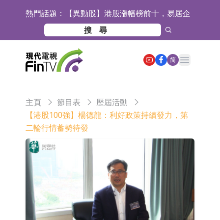
熱門話題：
【異動股】港股漲幅榜前十，易居企
業控股(02048.HK)漲+52.63%，天潤
宜安科技：湖南逸昊已取得關於非晶
雲(02167.HK)漲+50.75%
合金項目環境影響報告表的批覆
石藥創新(300765.SZ)子公司SYS6037
Open main menu
简
注射液獲美國藥物還床試驗批准
華蘭生物：子公司華蘭疫苗正在開展
新型流感病毒mRNA疫苗研發工作
通靈股份：公司生產組裝的重載
主頁
節目表
歷屆活動
TD550無人機具備行業先發產品優勢
千方科技：已形成車路云協同的L4級
【港股100強】楊德龍：利好政策持續發力，第
二輪行情蓄勢待發
商用車技術體系 並進入小規模商用示
京東物流與迅銷集團達成戰略合作 共
範階段
建全球物流供應鏈網絡
航天電器：子公司蘇州華旃的高速模
組及液冷互連產品處於小批量供貨階
日韓股市雙雙收漲
段
【異動股】分立器件板塊下挫，锴威
特(688693.CN)跌11.69%
【異動股】雞肉概念板塊拉升，益生