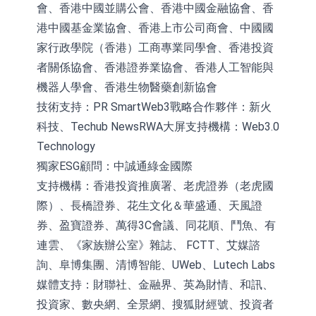
會、香港中國並購公會、香港中國金融協會、香
港中國基金業協會、香港上市公司商會、中國國
家行政學院（香港）工商專業同學會、香港投資
者關係協會、香港證券業協會、香港人工智能與
機器人學會、香港生物醫藥創新協會
技術支持：PR SmartWeb3戰略合作夥伴：新火
科技、Techub NewsRWA大屏支持機構：Web3.0
Technology
獨家ESG顧問：中誠通綠金國際
支持機構：香港投資推廣署、老虎證券（老虎國
際）、長橋證券、花生文化＆華盛通、天風證
券、盈寶證券、萬得3C會議、同花順、鬥魚、有
連雲、《家族辦公室》雜誌、 FCTT、艾媒諮
詢、阜博集團、清博智能、UWeb、Lutech Labs
媒體支持：財聯社、金融界、英為財情、和訊、
投資家、數央網、全景網、搜狐財經號、投資者