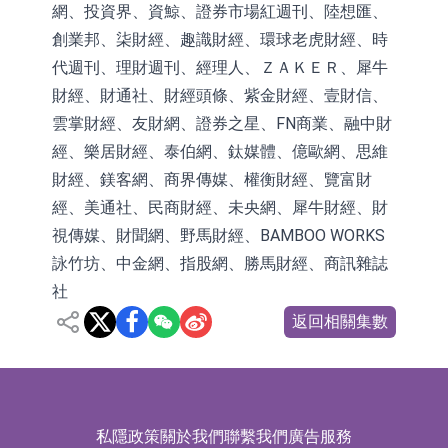
網、投資界、資鯨、證券市場紅週刊、陸想匯、
創業邦、柒財經、趣識財經、環球老虎財經、時
代週刊、理財週刊、經理人、ＺＡＫＥＲ、犀牛
財經、財通社、財經頭條、紫金財經、壹財信、
雲掌財經、友財網、證券之星、FN商業、融中財
經、樂居財經、泰伯網、鈦媒體、億歐網、思維
財經、鎂客網、商界傳媒、權衡財經、覽富財
經、美通社、民商財經、未央網、犀牛財經、財
視傳媒、財聞網、野馬財經、BAMBOO WORKS
詠竹坊、中金網、指股網、勝馬財經、商訊雜誌
社
返回相關集數
私隱政策
關於我們
聯繫我們
廣告服務