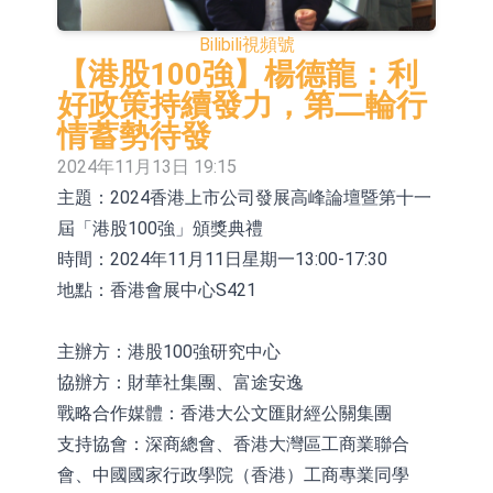
股份(002458.CN)漲10.02%
台積電7月營收同比增加44.7%
Bilibili
視頻號
【異動股】港股漲幅榜前十，易居企
【港股100強】楊德龍：利
好政策持續發力，第二輪行
業控股(02048.HK)漲+84.21%，金輝
新時達：暫未生產四足載人機器人
情蓄勢待發
控股(09993.HK)漲+45.60%
【異動股】雞肉概念板塊拉升，益生
2024年11月13日 19:15
主題：2024香港上市公司發展高峰論壇暨第十一
股份(002458.CN)漲10.02%
【異動股】CRO板塊拉升，藥康生物
屆「港股100強」頒獎典禮
(688046.CN)漲19.99%
【異動股】診斷服務板塊拉升，貝瑞
時間：2024年11月11日星期一13:00-17:30
基因(000710.CN)漲10.02%
「X-Day」西麗湖路演社清華校友電
地點：香港會展中心S421
子信息專場成功舉辦
市場監管總局印發《廣告業統計調查
主辦方：港股100強研究中心
制度》
【異動股】港股跌幅榜前十，賽迪顧
協辦方：財華社集團、富途安逸
戰略合作媒體：香港大公文匯財經公關集團
問(02176.HK)跌40.96%，天瑞汽車内
支持協會：深商總會、香港大灣區工商業聯合
飾(06162.HK)跌26.09%
會、中國國家行政學院（香港）工商專業同學