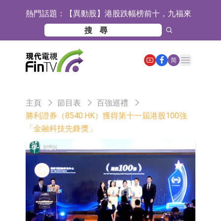
熱門話題：
【異動股】港股跌幅榜前十，九福來
(08611.HK)跌21.43%，天瑞汽車内飾
【異動股】港股漲幅榜前十，佳明集
(06162.HK)跌18.44%
團控股(01271.HK)漲+78.22%，拿森
斯迪克：公司為國內摺疊屏核心功能
Open main menu
简
科技(02261.HK)漲+64.11%
材料供應商
恒瑞醫藥：公司已在中國獲批上市26
款1類創新藥、6款2類新藥
聚辰股份：公司VPD芯片已順利通過
主頁
節目表
百強巡禮
目標客戶的測試認證
上期所：7月份對11個實際控制關系
勝利證券（8540.HK）獲得第十一屆港股100強
「金融科技先鋒獎」
賬戶組採取限制開倉的監管措施
特發服務：成功中標嗶哩嗶哩上海濱
江總部物業服務項目
亞太股份：公司是零跑汽車和
Stellantis集團的供應商
理工雷科面向邊緣AI場景推出"山
海"系列智算模組 系列產品基於國產
【異動股】醫療研發外包板塊拉升，
CPU與GPU構建
博騰股份(300363.CN)漲20.02%
日韓股市收盤雙雙下跌