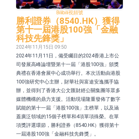
依米康：海外交付以東南亞、中東市
Bilibili
視頻號
場為主 並已取得歐美相關認證
上交所：財通多策略福鑫定期開放靈
勝利證券（8540.HK）獲得
第十一屆港股100強「金融
活配置混合型發起式證券投資基金臨
上交所：景順長城全球半導體芯片產
科技先鋒獎」
時停牌
業股票型證券投資基金臨時停牌
【異動股】港股跌幅榜前十，卡森國
2024年11月15日 09:50
2024年11月11日，備受矚目的2024香港上市公
際(00496.HK)跌22.40%，九福來
【異動股】港股漲幅榜前十，拿森科
司發展高峰論壇暨第十一屆「港股100強」頒獎
(08611.HK)跌21.01%
技(02261.HK)漲+75.05%，辰興發展
神火股份：新疆神火鋁水轉化率已
典禮在香港會展中心成功舉行。本次活動由港股
(02286.HK)漲+64.91%
100%
【異動股】焦炭Ⅲ板塊下挫，陝西黑
100強研究中心主辦，財華社與富途安逸攜手協
辦，並得到了香港大公文匯財經公關集團等眾多
貓(601015.CN)跌8.38%
浙江證監局對財通證券股份有限公司
媒體機構的鼎力支援。活動現場隆重發佈了數字
採取出具警示函措施
山金國際：港股上市工作正常推進中
賦能的第十一屆「港股100強」主榜單，以及涵
蓋廣泛領域的15個子榜單和4項單項殊榮。在單
項獎評選環節，勝利證券（8540.HK）獲得第十
一屆港股100強「金融科技先鋒獎」。