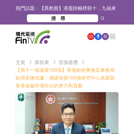
熱門話題：
【異動股】港股跌幅榜前十，九福來
(08611.HK)跌21.43%，天瑞汽車内飾
【異動股】港股漲幅榜前十，佳明集
(06162.HK)跌18.44%
團控股(01271.HK)漲+78.22%，拿森
斯迪克：公司為國內摺疊屏核心功能
Open main menu
简
科技(02261.HK)漲+64.11%
材料供應商
恒瑞醫藥：公司已在中國獲批上市26
款1類創新藥、6款2類新藥
聚辰股份：公司VPD芯片已順利通過
主頁
節目表
百強巡禮
目標客戶的測試認證
上期所：7月份對11個實際控制關系
【第十一屆港股100強】香港財經事務及庫務局
副局長陳浩濂：感謝港股100強研究中心為鞏固
賬戶組採取限制開倉的監管措施
特發服務：成功中標嗶哩嗶哩上海濱
香港金融市場作出的努力和貢獻
江總部物業服務項目
亞太股份：公司是零跑汽車和
Stellantis集團的供應商
理工雷科面向邊緣AI場景推出"山
海"系列智算模組 系列產品基於國產
【異動股】醫療研發外包板塊拉升，
CPU與GPU構建
博騰股份(300363.CN)漲20.02%
日韓股市收盤雙雙下跌