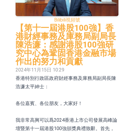
依米康：海外交付以東南亞、中東市
場為主 並已取得歐美相關認證
上交所：財通多策略福鑫定期開放靈
Bilibili
視頻號
【第十一屆港股100強】香
活配置混合型發起式證券投資基金臨
上交所：景順長城全球半導體芯片產
港財經事務及庫務局副局長
時停牌
業股票型證券投資基金臨時停牌
【異動股】港股跌幅榜前十，卡森國
陳浩濂：感謝港股100強研
究中心為鞏固香港金融市場
際(00496.HK)跌22.40%，九福來
【異動股】港股漲幅榜前十，拿森科
作出的努力和貢獻
(08611.HK)跌21.01%
技(02261.HK)漲+75.05%，辰興發展
神火股份：新疆神火鋁水轉化率已
2024年11月15日 10:29
(02286.HK)漲+64.91%
100%
【異動股】焦炭Ⅲ板塊下挫，陝西黑
香港特別行政區政府財經事務及庫務局副局長陳
浩濂太平紳士：
貓(601015.CN)跌8.38%
浙江證監局對財通證券股份有限公司
採取出具警示函措施
山金國際：港股上市工作正常推進中
各位嘉賓、各位朋友，大家好！
我非常高興可以爲2024香港上市公司發展高峰論
壇暨第十一屆港股100強頒獎典禮致辭。首先，