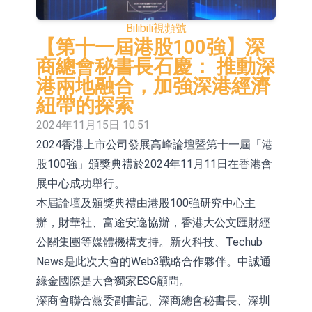
【異動股】港股漲幅榜前十，易居企
Bilibili
視頻號
業控股(02048.HK)漲+84.21%，金輝
新時達：暫未生產四足載人機器人
【第十一屆港股100強】深
商總會秘書長石慶： 推動深
控股(09993.HK)漲+45.60%
【異動股】雞肉概念板塊拉升，益生
港兩地融合，加強深港經濟
股份(002458.CN)漲10.02%
【異動股】CRO板塊拉升，藥康生物
紐帶的探索
2024年11月15日 10:51
(688046.CN)漲19.99%
【異動股】診斷服務板塊拉升，貝瑞
2024香港上市公司發展高峰論壇暨第十一屆「港
基因(000710.CN)漲10.02%
「X-Day」西麗湖路演社清華校友電
股100強」頒獎典禮於2024年11月11日在香港會
子信息專場成功舉辦
【異動股】港股跌幅榜前十，賽迪顧
展中心成功舉行。
本屆論壇及頒獎典禮由港股100強研究中心主
問(02176.HK)跌36.75%，佳明集團控
【異動股】港股跌幅榜前十，賽迪顧
辦，財華社、富途安逸協辦，香港大公文匯財經
股(01271.HK)跌30.56%
問(02176.HK)跌40.96%，天瑞汽車内
【異動股】港股漲幅榜前十，易居企
公關集團等媒體機構支持。新火科技、Techub
News是此次大會的Web3戰略合作夥伴。中誠通
飾(06162.HK)跌26.09%
業控股(02048.HK)漲+52.63%，天潤
綠金國際是大會獨家ESG顧問。
雲(02167.HK)漲+50.75%
深商會聯合黨委副書記、深商總會秘書長、深圳