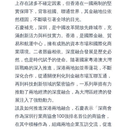
上存在諸多不確定因素，但香港在一國兩制的堅
實保障下，背靠祖國、聯通世界，其金融地位依
然穩固，不斷吸引著全球的目光。
石慶補充，深圳，是中國改革開放先鋒城市，充
滿創新活力與科技實力。香港，是國際金融、貿
易和航運中心，擁有成熟的資本市場和國際化商
業環境。二者唇齒相依。深度融合發展是歷史必
然，也是時代賦予的使命。隨著國家粵港澳大灣
區戰略的深入推進，深港兩地如並蒂蓮花，不斷
深化合作，從通關便利化到金融市場互聯互通，
再到科技創新領域的緊密協作，一系列舉措有力
推動了兩地經濟的深度融合，為大灣區經濟的發
展注入了強勁動力。
談及如何推進深港兩地融合，石慶表示「深商會
作為深圳行業商協會100強排名首位的商協會，
在其中積極作為，組織兩地企業互訪交流，促進