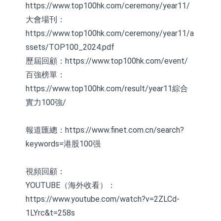
https://www.top100hk.com/ceremony/year11/
大會場刊：
https://www.top100hk.com/ceremony/year11/a
ssets/TOP100_2024.pdf
歷屆回顧：https://www.top100hk.com/event/
百強榜單：
https://www.top100hk.com/result/year11綜合
實力100強/
報道匯總：https://www.finet.com.cn/search?
keywords=港股100强
視頻回顧：
YOUTUBE（海外收看）：
https://www.youtube.com/watch?v=2ZLCd-
1LYrc&t=258s