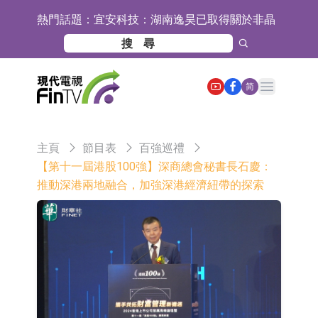
熱門話題：
宜安科技：湖南逸昊已取得關於非晶
合金項目環境影響報告表的批覆
石藥創新(300765.SZ)子公司SYS6037
注射液獲美國藥物還床試驗批准
華蘭生物：子公司華蘭疫苗正在開展
Open main menu
简
新型流感病毒mRNA疫苗研發工作
通靈股份：公司生產組裝的重載
TD550無人機具備行業先發產品優勢
千方科技：已形成車路云協同的L4級
主頁
節目表
百強巡禮
商用車技術體系 並進入小規模商用示
京東物流與迅銷集團達成戰略合作 共
【第十一屆港股100強】深商總會秘書長石慶：
推動深港兩地融合，加強深港經濟紐帶的探索
範階段
建全球物流供應鏈網絡
航天電器：子公司蘇州華旃的高速模
組及液冷互連產品處於小批量供貨階
日韓股市雙雙收漲
段
【異動股】分立器件板塊下挫，锴威
特(688693.CN)跌11.69%
【異動股】雞肉概念板塊拉升，益生
股份(002458.CN)漲10.02%
台積電7月營收同比增加44.7%