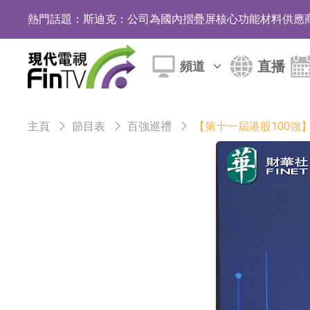
斯迪克：公司為國內摺疊屏核心功能材料供應
熱門話題：
恒瑞醫藥：公司已在中國獲批上市26款1類創新
聚辰股份：公司VPD芯片已順利通過目標客戶
直播
頻道
上期所：7月份對11個實際控制關系賬戶組採
特發服務：成功中標嗶哩嗶哩上海濱江總部物
主頁
節目表
百強巡禮
【第十一屆港股100強
亞太股份：公司是零跑汽車和Stellantis集團
理工雷科面向邊緣AI場景推出"山海"系列智算模
【異動股】醫療研發外包板塊拉升，博騰股份(30036
日韓股市收盤雙雙下跌
依米康：海外交付以東南亞、中東市場為主 並
上交所：財通多策略福鑫定期開放靈活配置混
上交所：景順長城全球半導體芯片產業股票型