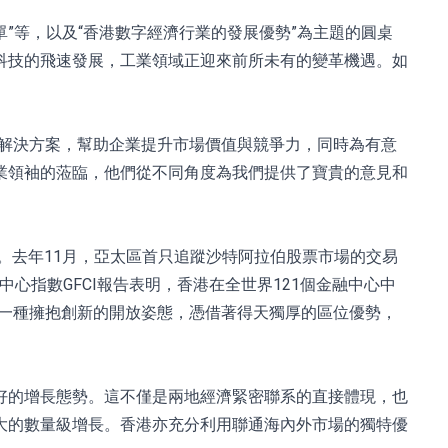
”等，以及“香港數字經濟行業的發展優勢”為主題的圓桌
科技的飛速發展，工業領域正迎來前所未有的變革機遇。如
的解決方案，幫助企業提升市場價值與競爭力，同時為有意
業領袖的蒞臨，他們從不同角度為我們提供了寶貴的意見和
。去年11月，亞太區首只追蹤沙特阿拉伯股票市場的交易
心指數GFCI報告表明，香港在全世界121個金融中心中
以一種擁抱創新的開放姿態，憑借著得天獨厚的區位優勢，
好的增長態勢。這不僅是兩地經濟緊密聯系的直接體現，也
大的數量級增長。香港亦充分利用聯通海內外市場的獨特優