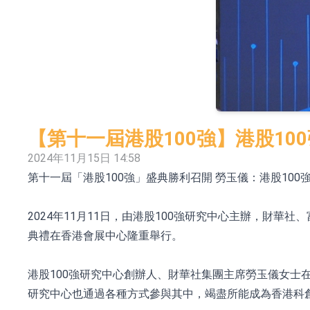
【異動股】港股跌幅榜前十，卡森國際(00496.HK)跌
【異動股】港股漲幅榜前十，拿森科技(02261.HK)漲
神火股份：新疆神火鋁水轉化率已100%
【異動股】焦炭Ⅲ板塊下挫，陝西黑貓(601015.C
【第十一屆港股100強】港股1
浙江證監局對財通證券股份有限公司採取出具
2024年11月15日 14:58
山金國際：港股上市工作正常推進中
第十一屆「港股100強」盛典勝利召開 勞玉儀：港股10
【異動股】港股跌幅榜前十，九福來(08611.HK)跌2
2024年11月11日，由港股100強研究中心主辦，財華
【異動股】港股漲幅榜前十，佳明集團控股(01271.HK
典禮在香港會展中心隆重舉行。
港股100強研究中心創辦人、財華社集團主席勞玉儀女士
研究中心也通過各種方式參與其中，竭盡所能成為香港科