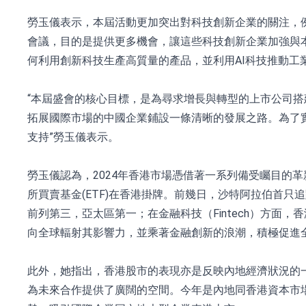
勞玉儀表示，本屆活動更加突出對科技創新企業的關注，例
會議，目的是提供更多機會，讓這些科技創新企業加強與
何利用創新科技生產高質量的產品，並利用AI科技推動工
“本屆盛會的核心目標，是為尋求增長與轉型的上市公司
拓展國際市場的中國企業鋪設一條清晰的發展之路。為了
支持”勞玉儀表示。
勞玉儀認為，2024年香港市場憑借著一系列備受矚目的
所買賣基金(ETF)在香港掛牌。前幾日，沙特阿拉伯首只
前列第三，亞太區第一；在金融科技（Fintech）方
向全球輻射其影響力，並乘著金融創新的浪潮，積極促進
此外，她指出，香港股市的表現亦是反映內地經濟狀況的
為未來合作提供了廣闊的空間。今年是內地同香港資本市