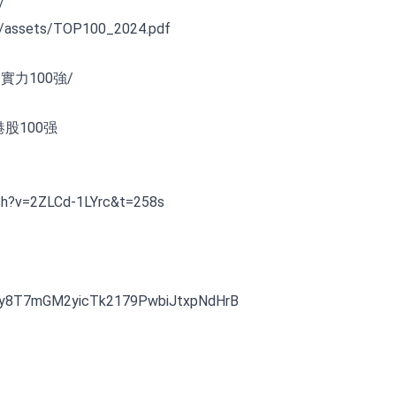
/
assets/TOP100_2024.pdf
綜合實力100強/
s=港股100强
?v=2ZLCd-1LYrc&t=258s
NTy8T7mGM2yicTk2179PwbiJtxpNdHrB