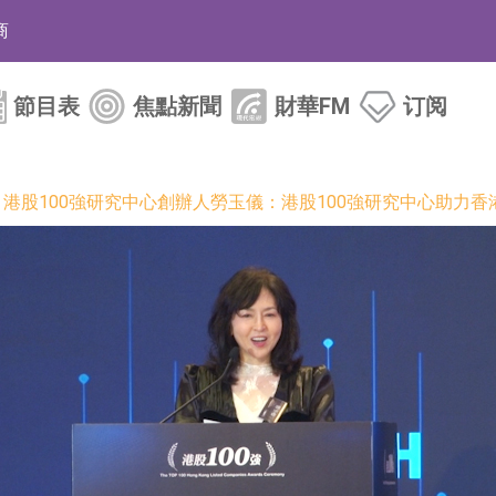
商
藥、6款2類新藥
的測試認證
節目表
焦點新聞
財華FM
订阅
取限制開倉的監管措施
業服務項目
】港股100強研究中心創辦人勞玉儀：港股100強研究中心助力
的供應商
組 系列產品基於國產CPU與GPU構建
3.CN)漲20.02%
已取得歐美相關認證
合型發起式證券投資基金臨時停牌
證券投資基金臨時停牌