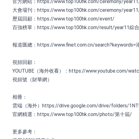
官方網站：https://www.top100hk.com/ceremony/year11
大會場刊：https://www.top100hk.com/ceremony/year11/
歷屆回顧：https://www.top100hk.com/event/
百強榜單：https://www.top100hk.com/result/year11
報道匯總：https://www.finet.com.cn/search?keyword
視頻回顧：
YOUTUBE（海外收看）：https://www.youtube.com/watch
視頻號（財華網）
相冊：
雲端（海外）https://drive.google.com/drive/folders/1
官網精選：https://www.top100hk.com/photo/第十屆/
更多參考：