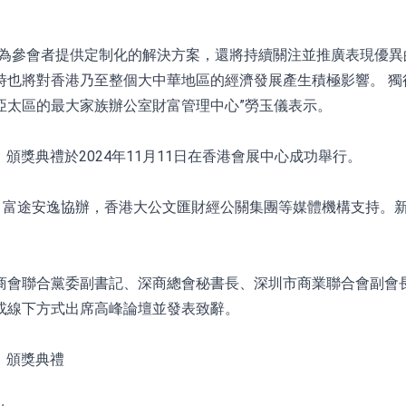
僅為參會者提供定制化的解決方案，還將持續關注並推廣表現優
時也將對香港乃至整個大中華地區的經濟發展產生積極影響。 獨
亞太區的最大家族辦公室財富管理中心”勞玉儀表示。
」頒獎典禮於2024年11月11日在香港會展中心成功舉行。
途安逸協辦，香港大公文匯財經公關集團等媒體機構支持。新火科技
商會聯合黨委副書記、深商總會秘書長、深圳市商業聯合會副會長
或線下方式出席高峰論壇並發表致辭。
」頒獎典禮