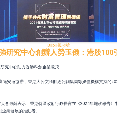
22.40%，九福來(08611.HK)跌21.01%
+75.05%，辰興發展(02286.HK)漲+64.91%
N)跌8.38%
Bilibili
視頻號
00強研究中心創辦人勞玉儀：港股10
警示函措施
0強研究中心助力香港科創企業騰飛
1.43%，天瑞汽車内飾(06162.HK)跌18.44%
社、富途安逸協辦，香港大公文匯財經公關集團等媒體機構支持的20
)漲+78.22%，拿森科技(02261.HK)漲+64.11%
在大會致辭表示，香港特區政府行政長官在《2024年施政報告》
創企業發展的推動者。