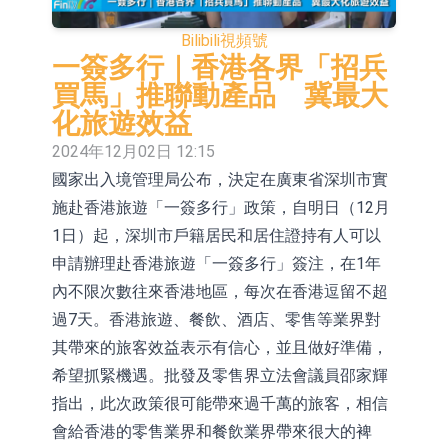
股份(002458.CN)漲10.02%
台積電7月營收同比增加44.7%
Bilibili
視頻號
【異動股】港股漲幅榜前十，易居企
一簽多行｜香港各界「招兵
買馬」推聯動產品 冀最大
業控股(02048.HK)漲+84.21%，金輝
新時達：暫未生產四足載人機器人
化旅遊效益
控股(09993.HK)漲+45.60%
【異動股】雞肉概念板塊拉升，益生
2024年12月02日 12:15
國家出入境管理局公布，決定在廣東省深圳市實
股份(002458.CN)漲10.02%
【異動股】CRO板塊拉升，藥康生物
施赴香港旅遊「一簽多行」政策，自明日（12月
(688046.CN)漲19.99%
【異動股】診斷服務板塊拉升，貝瑞
1日）起，深圳市戶籍居民和居住證持有人可以
基因(000710.CN)漲10.02%
「X-Day」西麗湖路演社清華校友電
申請辦理赴香港旅遊「一簽多行」簽注，在1年
內不限次數往來香港地區，每次在香港逗留不超
子信息專場成功舉辦
市場監管總局印發《廣告業統計調查
過7天。香港旅遊、餐飲、酒店、零售等業界對
制度》
【異動股】港股跌幅榜前十，賽迪顧
其帶來的旅客效益表示有信心，並且做好準備，
希望抓緊機遇。批發及零售界立法會議員邵家輝
問(02176.HK)跌40.96%，天瑞汽車内
指出，此次政策很可能帶來過千萬的旅客，相信
飾(06162.HK)跌26.09%
會給香港的零售業界和餐飲業界帶來很大的裨