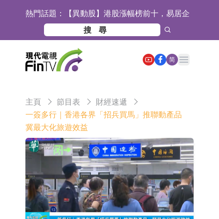
熱門話題：
【異動股】港股漲幅榜前十，易居企
業控股(02048.HK)漲+52.63%，天潤
宜安科技：湖南逸昊已取得關於非晶
雲(02167.HK)漲+50.75%
合金項目環境影響報告表的批覆
石藥創新(300765.SZ)子公司SYS6037
Open main menu
简
注射液獲美國藥物還床試驗批准
華蘭生物：子公司華蘭疫苗正在開展
新型流感病毒mRNA疫苗研發工作
通靈股份：公司生產組裝的重載
主頁
節目表
財經速遞
TD550無人機具備行業先發產品優勢
千方科技：已形成車路云協同的L4級
一簽多行｜香港各界「招兵買馬」推聯動產品
冀最大化旅遊效益
商用車技術體系 並進入小規模商用示
京東物流與迅銷集團達成戰略合作 共
範階段
建全球物流供應鏈網絡
航天電器：子公司蘇州華旃的高速模
組及液冷互連產品處於小批量供貨階
日韓股市雙雙收漲
段
【異動股】分立器件板塊下挫，锴威
特(688693.CN)跌11.69%
【異動股】雞肉概念板塊拉升，益生