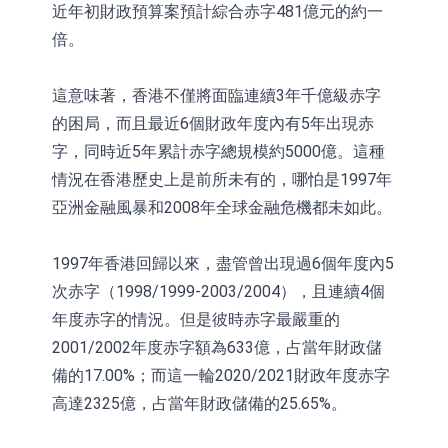
近年初財政預算案預計綜合赤字481億元的約一
倍。
這意味著，香港不僅將面臨連續3年千億級赤字
的困局，而且最近6個財政年度內有5年出現赤
字，同時近5年累計赤字總規模約5000億。這種
情況在香港歷史上是前所未有的，哪怕是1997年
亞洲金融風暴和2008年全球金融危機都未如此。
1997年香港回歸以來，盡管曾出現過6個年度內5
次赤字（1998/1999-2003/2004），且連續4個
年度赤字的情況。但是彼時赤字最嚴重的
2001/2002年度赤字額為633億，占當年財政儲
備的17.00%；而這一輪2020/2021財政年度赤字
高達2325億，占當年財政儲備的25.65%。