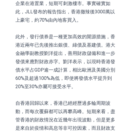
企業在港置業，短期可刺激樓市。事實確實如
此，JLL發布的報告指出，香港撤辣後3000萬以
上豪宅，約70%由內地客買入。
此外，發行債券是一種更加高效的開源措施，香
港近兩年已先後推出銀債、綠債及基建債。港大
金融學副教授劉洋提出，善用財政儲備和進一步
發債來應對財政赤字。劉洋表示，以現時香港發
債水平占GDP逾一成計算，相比歐洲及美國分別
60%及超過100%為低，即使將發債水平提升到
20%至30%亦屬可接受水平。
自香港回歸以來，香港已經經歷過多輪周期波
動，而每次覆蘇都可以再攀高峰。短期來看，盡
管香港的財政情況在近幾年出現波動，但是更多
是來自於疫情和高息等非可控因素，而且財政支