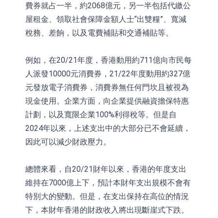
費券就占一半，約2068億元，另一半包括代繳公
屋租金、領取社會保障金額人士“出雙糧”、寬減
稅務、差餉，以及電費補貼和交通補貼等。
例如，在20/21年度，香港動用約711億向市民每
人派發10000元消費券，21/22年度動用約327億
元發放電子消費券，消費券無任何門坎且被視為
現金使用。企業方面，向企業提供融資擔保特惠
計劃，以及寬限企業100%利得稅等。但是自
2024年以來，上述支出中的大部分已不會延續，
因此可以減少財政壓力。
總體來看，自20/21財年以來，香港的年度支出
維持在7000億上下，預計本財年支出規模不會有
特別大的變動。但是，在支出保持在高位的情況
下，本財年香港的財政收入將出現斷崖式下跌。