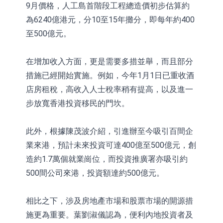
9月價格，人工島首階段工程總造價初步估算約
為6240億港元，分10至15年攤分，即每年約400
至500億元。
在增加收入方面，更是需要多措並舉，而且部分
措施已經開始實施。例如，今年1月1日已重收酒
店房租稅，高收入人士稅率稍有提高，以及進一
步放寬香港投資移民的門坎。
此外，根據陳茂波介紹，引進辦至今吸引百間企
業來港，預計未來投資可達400億至500億元，創
造約1.7萬個就業崗位，而投資推廣署亦吸引約
500間公司來港，投資額達約500億元。
相比之下，涉及房地產市場和股票市場的開源措
施更為重要。葉劉淑儀認為，便利內地投資者及