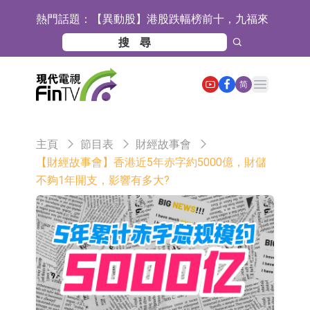
熱門話題：
【異動股】港股跌幅榜前十，九福來
(08611.HK)跌21.43%，天瑞汽車内飾
【異動股】港股漲幅榜前十，佳明集
(06162.HK)跌18.44%
團控股(01271.HK)漲+78.22%，拿森
斯迪克：公司為國內摺疊屏核心功能
Open main menu
简
科技(02261.HK)漲+64.11%
材料供應商
恒瑞醫藥：公司已在中國獲批上市26
款1類創新藥、6款2類新藥
聚辰股份：公司VPD芯片已順利通過
主頁
節目表
財經故事會
目標客戶的測試認證
上期所：7月份對11個實際控制關系
【財經故事會】香港近5年赤字約5000億，財儲
不夠1年開支，影響有多大?
賬戶組採取限制開倉的監管措施
特發服務：成功中標嗶哩嗶哩上海濱
江總部物業服務項目
亞太股份：公司是零跑汽車和
Stellantis集團的供應商
理工雷科面向邊緣AI場景推出"山
海"系列智算模組 系列產品基於國產
【異動股】醫療研發外包板塊拉升，
CPU與GPU構建
博騰股份(300363.CN)漲20.02%
日韓股市收盤雙雙下跌