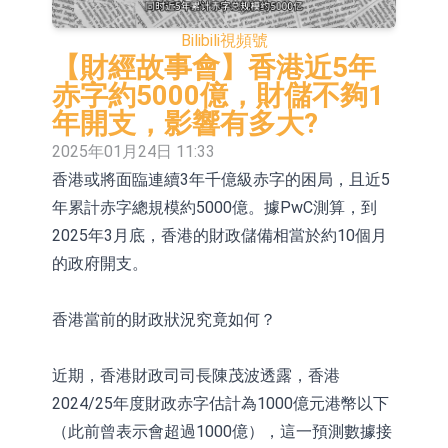
依米康：海外交付以東南亞、中東市
Bilibili
視頻號
場為主 並已取得歐美相關認證
上交所：財通多策略福鑫定期開放靈
【財經故事會】香港近5年
赤字約5000億，財儲不夠1
活配置混合型發起式證券投資基金臨
上交所：景順長城全球半導體芯片產
年開支，影響有多大?
時停牌
業股票型證券投資基金臨時停牌
【異動股】港股跌幅榜前十，卡森國
2025年01月24日 11:33
香港或將面臨連續3年千億級赤字的困局，且近5
際(00496.HK)跌22.40%，九福來
【異動股】港股漲幅榜前十，拿森科
年累計赤字總規模約5000億。據PwC測算，到
(08611.HK)跌21.01%
技(02261.HK)漲+75.05%，辰興發展
神火股份：新疆神火鋁水轉化率已
2025年3月底，香港的財政儲備相當於約10個月
(02286.HK)漲+64.91%
100%
【異動股】焦炭Ⅲ板塊下挫，陝西黑
的政府開支。
貓(601015.CN)跌8.38%
浙江證監局對財通證券股份有限公司
香港當前的財政狀況究竟如何？
採取出具警示函措施
山金國際：港股上市工作正常推進中
近期，香港財政司司長陳茂波透露，香港
2024/25年度財政赤字估計為1000億元港幣以下
（此前曾表示會超過1000億），這一預測數據接