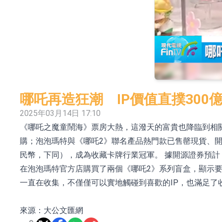
依米康：海外交付以東南亞、中東市場為主 並
上交所：財通多策略福鑫定期開放靈活配置混
上交所：景順長城全球半導體芯片產業股票型
【異動股】港股跌幅榜前十，卡森國際(00496.HK)跌
【異動股】港股漲幅榜前十，拿森科技(02261.HK)漲
哪吒再造狂潮 IP價值直撲300
神火股份：新疆神火鋁水轉化率已100%
2025年03月14日 17:10
《哪吒之魔童鬧海》票房大熱，這潑天的富貴也降臨到相
【異動股】焦炭Ⅲ板塊下挫，陝西黑貓(601015.C
購；泡泡瑪特與《哪吒2》聯名產品熱門款已售罄現貨、
浙江證監局對財通證券股份有限公司採取出具
民幣，下同），成為收藏卡牌行業冠軍。 據開源證券預計，哪
山金國際：港股上市工作正常推進中
在泡泡瑪特官方店購買了兩個《哪吒2》系列盲盒，顯示要
一直在收集，不僅僅可以實地觸碰到喜歡的IP，也滿足了
來源：大公文匯網