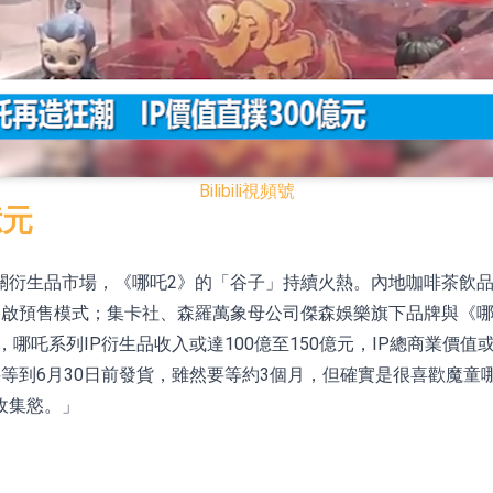
已取得歐美相關認證
合型發起式證券投資基金臨時停牌
證券投資基金臨時停牌
22.40%，九福來(08611.HK)跌21.01%
Bilibili
視頻號
+75.05%，辰興發展(02286.HK)漲+64.91%
億元
關衍生品市場，《哪吒2》的「谷子」持續火熱。內地咖啡茶飲品
N)跌8.38%
開啟預售模式；集卡社、森羅萬象母公司傑森娛樂旗下品牌與《哪
警示函措施
吒系列IP衍生品收入或達100億至150億元，IP總商業價值或達
等到6月30日前發貨，雖然要等約3個月，但確實是很喜歡魔童
收集慾。」