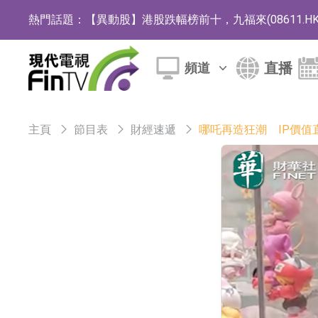
熱門話題：
【異動股】港股跌幅榜前十，九福來(08611.HK)跌2
【異動股】港股漲幅榜前十，佳明集團控股(01271.HK
直播
頻道
斯迪克：公司為國內摺疊屏核心功能材料供應
恒瑞醫藥：公司已在中國獲批上市26款1類創新
主頁
節目表
財經速遞
哪吒再造狂潮 IP價值直
聚辰股份：公司VPD芯片已順利通過目標客戶
上期所：7月份對11個實際控制關系賬戶組採
特發服務：成功中標嗶哩嗶哩上海濱江總部物
亞太股份：公司是零跑汽車和Stellantis集團
理工雷科面向邊緣AI場景推出"山海"系列智算模
【異動股】醫療研發外包板塊拉升，博騰股份(30036
日韓股市收盤雙雙下跌