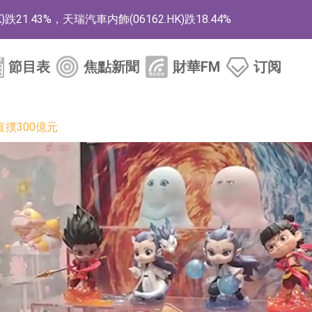
1.43%，天瑞汽車内飾(06162.HK)跌18.44%
)漲+78.22%，拿森科技(02261.HK)漲+64.11%
節目表
焦點新聞
財華FM
订阅
商
藥、6款2類新藥
撲300億元
的測試認證
取限制開倉的監管措施
業服務項目
的供應商
組 系列產品基於國產CPU與GPU構建
3.CN)漲20.02%