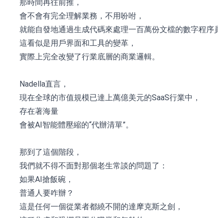
那時間再往前推，
會不會有完全理解業務，不用吩咐，
就能自發地通過生成代碼來處理一百萬份文檔的數字程序
這看似是用戶界面和工具的變革，
實際上完全改變了行業底層的商業邏輯。
Nadella直言，
現在全球的市值規模已達上萬億美元的SaaS行業中，
存在著海量
會被AI智能體壓縮的“代辦清單”。
那到了這個階段，
我們就不得不面對那個老生常談的問題了：
如果AI搶飯碗，
普通人要咋辦？
這是任何一個從業者都繞不開的達摩克斯之劍，