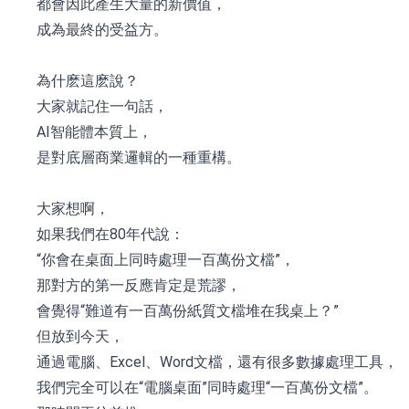
都會因此產生大量的新價值，
成為最終的受益方。
為什麽這麽說？
大家就記住一句話，
AI智能體本質上，
是對底層商業邏輯的一種重構。
大家想啊，
如果我們在80年代說：
“你會在桌面上同時處理一百萬份文檔”，
那對方的第一反應肯定是荒謬，
會覺得“難道有一百萬份紙質文檔堆在我桌上？”
但放到今天，
通過電腦、Excel、Word文檔，還有很多數據處理工具，
我們完全可以在“電腦桌面”同時處理“一百萬份文檔”。