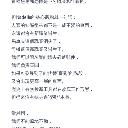
這種焦慮和恐懼是不分職業和年齡的。
但Nadella的核心觀點就一句話：
人類的知識從來都不是一成不變的東西，
永遠都會有新職業誕生。
馬車夫這個職業消失了，
司機這個新職業又誕生了。
我們可以讓AI智能體去篩選郵件，
我們負責審閱，
如果AI發展到了能代替“審閱”的階段，
又會出現更高一層的東西。
歷史上有無數新工具都在改寫工作形態，
但從來沒有抹去過“勞動”本身。
當然啊，
我們不能原地不動，