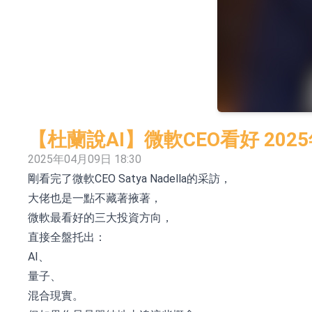
依米康：海外交付以東南亞、中東市場為主 並
上交所：財通多策略福鑫定期開放靈活配置混
上交所：景順長城全球半導體芯片產業股票型
【異動股】港股跌幅榜前十，卡森國際(00496.HK)跌
【異動股】港股漲幅榜前十，拿森科技(02261.HK)漲
【杜蘭說AI】微軟CEO看好 20
神火股份：新疆神火鋁水轉化率已100%
2025年04月09日 18:30
剛看完了微軟CEO Satya Nadella的采訪，
【異動股】焦炭Ⅲ板塊下挫，陝西黑貓(601015.C
大佬也是一點不藏著掖著，
浙江證監局對財通證券股份有限公司採取出具
微軟最看好的三大投資方向，
山金國際：港股上市工作正常推進中
直接全盤托出：
AI、
量子、
混合現實。