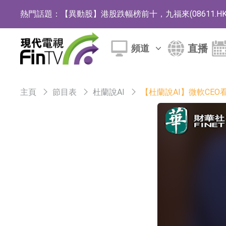
熱門話題：
【異動股】港股跌幅榜前十，九福來(08611.HK)跌2
【異動股】港股漲幅榜前十，佳明集團控股(01271.HK
直播
頻道
斯迪克：公司為國內摺疊屏核心功能材料供應
恒瑞醫藥：公司已在中國獲批上市26款1類創新
主頁
節目表
杜蘭說AI
【杜蘭說AI】微軟CEO
聚辰股份：公司VPD芯片已順利通過目標客戶
上期所：7月份對11個實際控制關系賬戶組採
特發服務：成功中標嗶哩嗶哩上海濱江總部物
亞太股份：公司是零跑汽車和Stellantis集團
理工雷科面向邊緣AI場景推出"山海"系列智算模
【異動股】醫療研發外包板塊拉升，博騰股份(30036
日韓股市收盤雙雙下跌