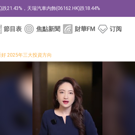
1.43%，天瑞汽車内飾(06162.HK)跌18.44%
)漲+78.22%，拿森科技(02261.HK)漲+64.11%
節目表
焦點新聞
財華FM
订阅
商
藥、6款2類新藥
看好 2025年三大投資方向
的測試認證
取限制開倉的監管措施
業服務項目
的供應商
組 系列產品基於國產CPU與GPU構建
3.CN)漲20.02%