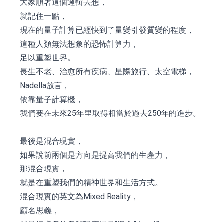
大家順著這個邏輯去想，
就記住一點，
現在的量子計算已經快到了量變引發質變的程度，
這種人類無法想象的恐怖計算力，
足以重塑世界。
長生不老、治愈所有疾病、星際旅行、太空電梯，
Nadella放言，
依靠量子計算機，
我們要在未來25年里取得相當於過去250年的進步。
最後是混合現實，
如果說前兩個是方向是提高我們的生產力，
那混合現實，
就是在重塑我們的精神世界和生活方式。
混合現實的英文為Mixed Reality，
顧名思義，