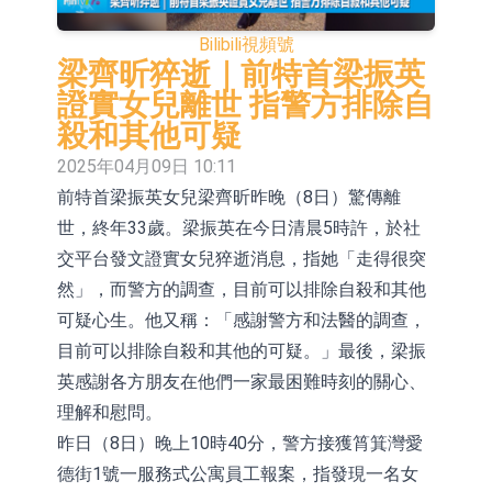
依米康：海外交付以東南亞、中東市
Bilibili
視頻號
場為主 並已取得歐美相關認證
上交所：財通多策略福鑫定期開放靈
梁齊昕猝逝｜前特首梁振英
證實女兒離世 指警方排除自
活配置混合型發起式證券投資基金臨
上交所：景順長城全球半導體芯片產
殺和其他可疑
時停牌
業股票型證券投資基金臨時停牌
【異動股】港股跌幅榜前十，卡森國
2025年04月09日 10:11
前特首梁振英女兒梁齊昕昨晚（8日）驚傳離
際(00496.HK)跌22.40%，九福來
【異動股】港股漲幅榜前十，拿森科
世，終年33歲。梁振英在今日清晨5時許，於社
(08611.HK)跌21.01%
技(02261.HK)漲+75.05%，辰興發展
神火股份：新疆神火鋁水轉化率已
交平台發文證實女兒猝逝消息，指她「走得很突
(02286.HK)漲+64.91%
100%
【異動股】焦炭Ⅲ板塊下挫，陝西黑
然」，而警方的調查，目前可以排除自殺和其他
可疑心生。他又稱：「感謝警方和法醫的調查，
貓(601015.CN)跌8.38%
浙江證監局對財通證券股份有限公司
目前可以排除自殺和其他的可疑。」最後，梁振
採取出具警示函措施
山金國際：港股上市工作正常推進中
英感謝各方朋友在他們一家最困難時刻的關心、
理解和慰問。
昨日（8日）晚上10時40分，警方接獲筲箕灣愛
德街1號一服務式公寓員工報案，指發現一名女