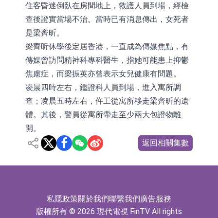
住客昏迷倒臥在房間地上，救護人員到場，經檢
查後證實當場不治。當時已有消息傳出，女死者
是梁齊昕。
梁齊昕休學後定居香港，一直成為傳媒焦點，有
傳媒曾訪問精神科專科醫生，指她可能患上抑鬱
焦慮症，而梁振英亦曾表示女兒健康有問題。
凌晨四時左右，鑑證科人員到場，進入寓所調
查；凌晨五時左右，仵工從寓所移走梁齊昕的遺
體。其後，警員從寓所帶走至少兩大包證物離
開。
返回相關集數
私隱政策
關於我們
聯繫我們
廣告服務
版權所有 © 2026 現代電視 FinTV All rights