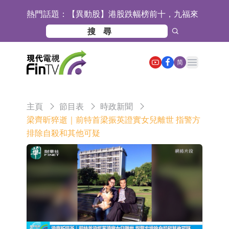
熱門話題：
【異動股】港股跌幅榜前十，九福來
(08611.HK)跌21.43%，天瑞汽車内飾
【異動股】港股漲幅榜前十，佳明集
(06162.HK)跌18.44%
團控股(01271.HK)漲+78.22%，拿森
斯迪克：公司為國內摺疊屏核心功能
Open main menu
简
科技(02261.HK)漲+64.11%
材料供應商
恒瑞醫藥：公司已在中國獲批上市26
款1類創新藥、6款2類新藥
聚辰股份：公司VPD芯片已順利通過
主頁
節目表
時政新聞
目標客戶的測試認證
上期所：7月份對11個實際控制關系
梁齊昕猝逝｜前特首梁振英證實女兒離世 指警方
排除自殺和其他可疑
賬戶組採取限制開倉的監管措施
特發服務：成功中標嗶哩嗶哩上海濱
江總部物業服務項目
亞太股份：公司是零跑汽車和
Stellantis集團的供應商
理工雷科面向邊緣AI場景推出"山
海"系列智算模組 系列產品基於國產
【異動股】醫療研發外包板塊拉升，
CPU與GPU構建
博騰股份(300363.CN)漲20.02%
日韓股市收盤雙雙下跌