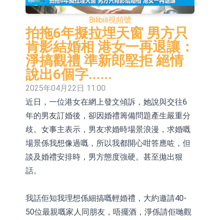
活配置混合型發起式證券投資基金臨
上交所：景順長城全球半導體芯片產
Bilibili
視頻號
時停牌
業股票型證券投資基金臨時停牌
【異動股】港股跌幅榜前十，卡森國
拍拖6年擬拉埋天窗 男方只
肯影結婚相 港女一再退讓：
際(00496.HK)跌22.40%，九福來
【異動股】港股漲幅榜前十，拿森科
淨搞觀禮 準新郎堅拒 絕情
(08611.HK)跌21.01%
技(02261.HK)漲+75.05%，辰興發展
神火股份：新疆神火鋁水轉化率已
說出6個字......
2025年04月22日 11:00
(02286.HK)漲+64.91%
100%
【異動股】焦炭Ⅲ板塊下挫，陝西黑
近日，一位港女在網上發文傾訴，她說與交往6
貓(601015.CN)跌8.38%
浙江證監局對財通證券股份有限公司
年的男友訂婚後，卻因婚禮籌備問題產生嚴重分
採取出具警示函措施
山金國際：港股上市工作正常推進中
歧。女事主表示，男友求婚時場景浪漫，求婚嘅
場景係我想像過嘅，所以我都開心咁答應咗，但
【異動股】港股跌幅榜前十，九福來
談及婚禮安排時，男方態度強硬。甚至拋出狠
(08611.HK)跌21.43%，天瑞汽車内飾
【異動股】港股漲幅榜前十，佳明集
話。
(06162.HK)跌18.44%
團控股(01271.HK)漲+78.22%，拿森
我話佢知我理想係細搞嘅輕婚禮，大約邀請40-
科技(02261.HK)漲+64.11%
50位最親嘅家人同朋友，唔擺酒，淨係請佢哋觀