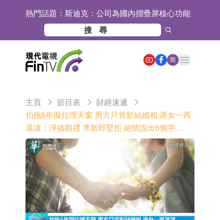
熱門話題：
斯迪克：公司為國內摺疊屏核心功能
材料供應商
恒瑞醫藥：公司已在中國獲批上市26
款1類創新藥、6款2類新藥
聚辰股份：公司VPD芯片已順利通過
Open main menu
简
目標客戶的測試認證
上期所：7月份對11個實際控制關系
賬戶組採取限制開倉的監管措施
特發服務：成功中標嗶哩嗶哩上海濱
主頁
節目表
財經速遞
江總部物業服務項目
亞太股份：公司是零跑汽車和
拍拖6年擬拉埋天窗 男方只肯影結婚相 港女一再
退讓：淨搞觀禮 準新郎堅拒 絕情說出6個字......
Stellantis集團的供應商
理工雷科面向邊緣AI場景推出"山
海"系列智算模組 系列產品基於國產
【異動股】醫療研發外包板塊拉升，
CPU與GPU構建
博騰股份(300363.CN)漲20.02%
日韓股市收盤雙雙下跌
依米康：海外交付以東南亞、中東市
場為主 並已取得歐美相關認證
上交所：財通多策略福鑫定期開放靈