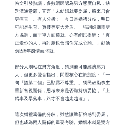
帖文引發熱議，多數網民認為男方態度自私，缺
乏溝通意願，直言「未結婚就要委屈，將來只會
更痛苦」。有人分析：「今日是婚禮分歧，明日
可能是生育、買樓等更大矛盾。」強調婚姻需雙
方協調，而非單方面遷就。亦有網民提醒：「真
正愛你的人，再討厭也會陪你完成心願。」勸她
勿因6年感情而將就。
部分人則站在男方角度，猜測他可能經濟壓力
大，但更多聲音指出，問題核心在於態度：「一
句『搵第二個』已顯露不尊重。」網民鼓勵事主
重新審視關係，思考未來是否願持續妥協，「上
錯車及早落車，路才不會越走越遠」。
這次婚禮籌備的分歧，雖然讓準新娘感到委屈，
但也成為兩人關係的重要考驗。婚姻本就是雙方