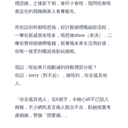
禮證婚，之後影下相，食吓小食咁，我問佢會唔
會諗住約我哋兩家人食餐飯先。
而佢話佢咩都唔想搞，好討厭婚禮嘅細節流程，
一嚟佢親戚朋友唔多，唔想做show（表演），二
嚟佢覺得呢啲嘢嘥錢，留番喺未來生活用好過，
佢唯一接受到嘅就係影結婚相。
我話：咁如果只係刪減到得觀禮部分呢？
佢話：sorry（對不起），做唔到，你去搵其他
人。
「你去搵其他人」這6個字，令她心碎不已陷入
兩難，不少網民直言兩人觀念不合，勸她慎重考
慮婚姻，警惕「戀愛腦」。