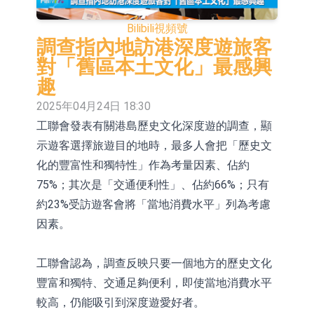
依米康：海外交付以東南亞、中東市
Bilibili
視頻號
場為主 並已取得歐美相關認證
上交所：財通多策略福鑫定期開放靈
調查指內地訪港深度遊旅客
對「舊區本土文化」最感興
活配置混合型發起式證券投資基金臨
上交所：景順長城全球半導體芯片產
趣
時停牌
業股票型證券投資基金臨時停牌
【異動股】港股跌幅榜前十，卡森國
2025年04月24日 18:30
工聯會發表有關港島歷史文化深度遊的調查，顯
際(00496.HK)跌22.40%，九福來
【異動股】港股漲幅榜前十，拿森科
示遊客選擇旅遊目的地時，最多人會把「歷史文
(08611.HK)跌21.01%
技(02261.HK)漲+75.05%，辰興發展
神火股份：新疆神火鋁水轉化率已
化的豐富性和獨特性」作為考量因素、佔約
(02286.HK)漲+64.91%
100%
【異動股】焦炭Ⅲ板塊下挫，陝西黑
75%；其次是「交通便利性」、佔約66%；只有
約23%受訪遊客會將「當地消費水平」列為考慮
貓(601015.CN)跌8.38%
浙江證監局對財通證券股份有限公司
因素。
採取出具警示函措施
山金國際：港股上市工作正常推進中
工聯會認為，調查反映只要一個地方的歷史文化
豐富和獨特、交通足夠便利，即使當地消費水平
較高，仍能吸引到深度遊愛好者。