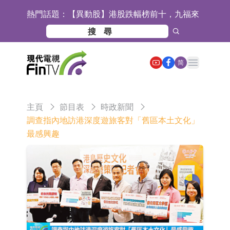
熱門話題：
【異動股】港股跌幅榜前十，九福來
(08611.HK)跌21.43%，天瑞汽車内飾
【異動股】港股漲幅榜前十，佳明集
(06162.HK)跌18.44%
團控股(01271.HK)漲+78.22%，拿森
斯迪克：公司為國內摺疊屏核心功能
Open main menu
简
科技(02261.HK)漲+64.11%
材料供應商
恒瑞醫藥：公司已在中國獲批上市26
款1類創新藥、6款2類新藥
聚辰股份：公司VPD芯片已順利通過
主頁
節目表
時政新聞
目標客戶的測試認證
上期所：7月份對11個實際控制關系
調查指內地訪港深度遊旅客對「舊區本土文化」
最感興趣
賬戶組採取限制開倉的監管措施
特發服務：成功中標嗶哩嗶哩上海濱
江總部物業服務項目
亞太股份：公司是零跑汽車和
Stellantis集團的供應商
理工雷科面向邊緣AI場景推出"山
海"系列智算模組 系列產品基於國產
【異動股】醫療研發外包板塊拉升，
CPU與GPU構建
博騰股份(300363.CN)漲20.02%
日韓股市收盤雙雙下跌