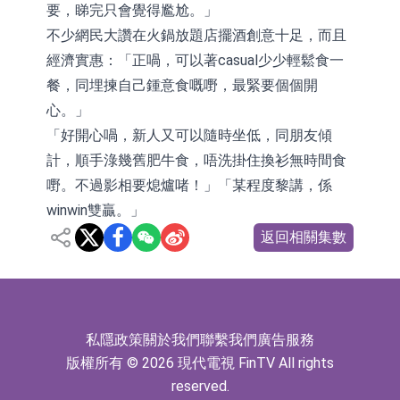
要，睇完只會覺得尷尬。」
不少網民大讚在火鍋放題店擺酒創意十足，而且
經濟實惠：「正喎，可以著casual少少輕鬆食一
餐，同埋揀自己鍾意食嘅嘢，最緊要個個開
心。」
「好開心喎，新人又可以隨時坐低，同朋友傾
計，順手淥幾舊肥牛食，唔洗掛住換衫無時間食
嘢。不過影相要熄爐啫！」「某程度黎講，係
winwin雙贏。」
返回相關集數
私隱政策
關於我們
聯繫我們
廣告服務
版權所有 © 2026 現代電視 FinTV All rights
reserved.