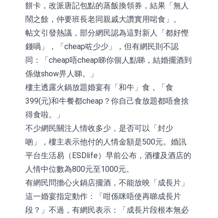
餅卡，改派唐記包點的蒸飯換領券，結果「無人
鬧之餘，仲要班長老同親戚大讚實用啱食」。
帖文引發熱議，部分網民認為這對新人「都好慳
錢喎」，「cheap咗少少」，但有網民則不認
同：「cheap唔cheap睇你個人點睇，結婚擺酒到
係做show畀人睇。」
樓主透露火鍋放題婚宴有「和牛」食，「食
399(元)和牛餐都cheap？你自己食放題都唔會捨
得食啦。」
不少網民關注人情收多少，是否可以「封少
啲」，樓主表示他付的人情金額是500元。婚訊
平台生活易（ESDlife）早前公布，酒樓及酒店的
人情中位數為800元至1000元。
有網民問擔心火鍋店擺酒，不能放映「成長片」
這一婚宴指定動作：「咁係咪唔使再睇成長片
段？」不過，有網民表示：「成長片段根本無必