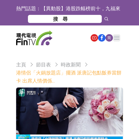
熱門話題：
【異動股】港股跌幅榜前十，九福來
(08611.HK)跌21.43%，天瑞汽車内飾
【異動股】港股漲幅榜前十，佳明集
(06162.HK)跌18.44%
團控股(01271.HK)漲+78.22%，拿森
斯迪克：公司為國內摺疊屏核心功能
Open main menu
简
科技(02261.HK)漲+64.11%
材料供應商
恒瑞醫藥：公司已在中國獲批上市26
款1類創新藥、6款2類新藥
聚辰股份：公司VPD芯片已順利通過
主頁
節目表
時政新聞
目標客戶的測試認證
上期所：7月份對11個實際控制關系
港情侶「火鍋放題店」擺酒 派唐記包點飯券當餅
卡 出席人情價係...
賬戶組採取限制開倉的監管措施
特發服務：成功中標嗶哩嗶哩上海濱
江總部物業服務項目
亞太股份：公司是零跑汽車和
Stellantis集團的供應商
理工雷科面向邊緣AI場景推出"山
海"系列智算模組 系列產品基於國產
【異動股】醫療研發外包板塊拉升，
CPU與GPU構建
博騰股份(300363.CN)漲20.02%
日韓股市收盤雙雙下跌