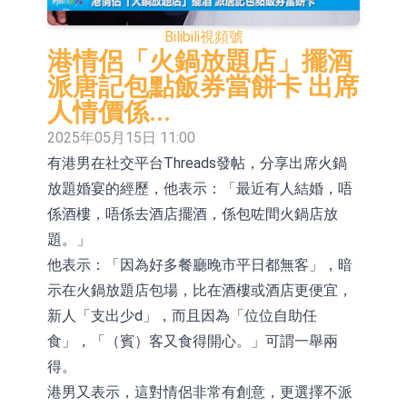
依米康：海外交付以東南亞、中東市
Bilibili
視頻號
場為主 並已取得歐美相關認證
上交所：財通多策略福鑫定期開放靈
港情侶「火鍋放題店」擺酒
派唐記包點飯券當餅卡 出席
活配置混合型發起式證券投資基金臨
上交所：景順長城全球半導體芯片產
人情價係...
時停牌
業股票型證券投資基金臨時停牌
【異動股】港股跌幅榜前十，卡森國
2025年05月15日 11:00
有港男在社交平台Threads發帖，分享出席火鍋
際(00496.HK)跌22.40%，九福來
【異動股】港股漲幅榜前十，拿森科
放題婚宴的經歷，他表示：「最近有人結婚，唔
(08611.HK)跌21.01%
技(02261.HK)漲+75.05%，辰興發展
神火股份：新疆神火鋁水轉化率已
係酒樓，唔係去酒店擺酒，係包咗間火鍋店放
(02286.HK)漲+64.91%
100%
【異動股】焦炭Ⅲ板塊下挫，陝西黑
題。」
他表示：「因為好多餐廳晚市平日都無客」，暗
貓(601015.CN)跌8.38%
浙江證監局對財通證券股份有限公司
示在火鍋放題店包場，比在酒樓或酒店更便宜，
採取出具警示函措施
山金國際：港股上市工作正常推進中
新人「支出少d」，而且因為「位位自助任
食」，「（賓）客又食得開心。」可謂一舉兩
得。
港男又表示，這對情侶非常有創意，更選擇不派