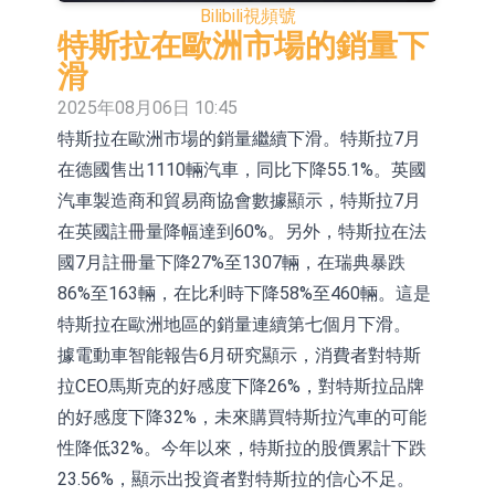
Bilibili
視頻號
鏈一站式研發智造服務
重組整合
工信部：到2030年形成3-5家具有較
特斯拉在歐洲市場的銷量下
強國際運營能力的大型民爆企業集團
因美納：首批由中國生產製造基地生
滑
2025年08月06日 10:45
產的本土化產品完成客戶交付
魯陽節能：公司汽車襯墊 CCMAX、
特斯拉在歐洲市場的銷量繼續下滑。特斯拉7月
E2K、HBD系列產品已實現量產銷售
日韓股市收盤雙雙下挫
在德國售出1110輛汽車，同比下降55.1%。英國
北京君正：預計後續仍將主要採用季
汽車製造商和貿易商協會數據顯示，特斯拉7月
在英國註冊量降幅達到60%。另外，特斯拉在法
度調價的模式
【異動股】汽車整車板塊下挫，北汽
國7月註冊量下降27%至1307輛，在瑞典暴跌
藍谷(600733.CN)跌6.38%
【異動股】港股漲幅榜前十，生物係
86%至163輛，在比利時下降58%至460輛。這是
特斯拉在歐洲地區的銷量連續第七個月下滑。
統工程股權(02902.HK)漲+231.25%，
深交所：鑫元中證電池主題交易型開
據電動車智能報告6月研究顯示，消費者對特斯
中國智能健康(00348.HK)漲+133.33%
放式指數證券投資基金8月12日上市
通天酒業(00389.HK)停牌
拉CEO馬斯克的好感度下降26%，對特斯拉品牌
的好感度下降32%，未來購買特斯拉汽車的可能
交易
性降低32%。今年以來，特斯拉的股價累計下跌
23.56%，顯示出投資者對特斯拉的信心不足。