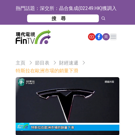
熱門話題：
深交所：晶合集成(02249.HK)獲調入
港股通標的證券名單
和光智成完成天使輪數千萬融資
10年期港元特區政府機構債券將於
Open main menu
简
2026年8月12日透過重開進行投標
5年期港元特區政府機構債券將於
2026年8月12日透過重開進行投標
1年期港元隔夜平均指數掛鉤債券將
主頁
節目表
財經速遞
於2026年8月12日進行投標
香港證監會就中國糖果前高管的失當
特斯拉在歐洲市場的銷量下滑
行為取得13年取消資格令
【異動股】港股跌幅榜前十，融信中
國(03301.HK)跌38.98%，德信服務集
【異動股】港股漲幅榜前十，生物係
團(02215.HK)跌35.71%
統工程股權(02902.HK)漲+218.75%，
地緯智能：暫未開展對外的語料商業
敏捷控股(00186.HK)漲+82.50%
化服務
嘉立創：公司主要提供EDA/CAM、
PCB、電子元器件等電子及機械產業
工信部：鼓勵民爆企業依法依規實施