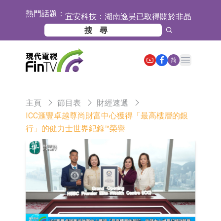
熱門話題：
宜安科技：湖南逸昊已取得關於非晶
合金項目環境影響報告表的批覆
石藥創新(300765.SZ)子公司SYS6037
注射液獲美國藥物還床試驗批准
華蘭生物：子公司華蘭疫苗正在開展
Open main menu
简
新型流感病毒mRNA疫苗研發工作
通靈股份：公司生產組裝的重載
TD550無人機具備行業先發產品優勢
千方科技：已形成車路云協同的L4級
主頁
節目表
財經速遞
商用車技術體系 並進入小規模商用示
京東物流與迅銷集團達成戰略合作 共
ICC滙豐卓越尊尚財富中心獲得「最高樓層的銀
行」的健力士世界紀錄™榮譽
範階段
建全球物流供應鏈網絡
航天電器：子公司蘇州華旃的高速模
組及液冷互連產品處於小批量供貨階
日韓股市雙雙收漲
段
【異動股】分立器件板塊下挫，锴威
特(688693.CN)跌11.69%
【異動股】雞肉概念板塊拉升，益生
股份(002458.CN)漲10.02%
台積電7月營收同比增加44.7%