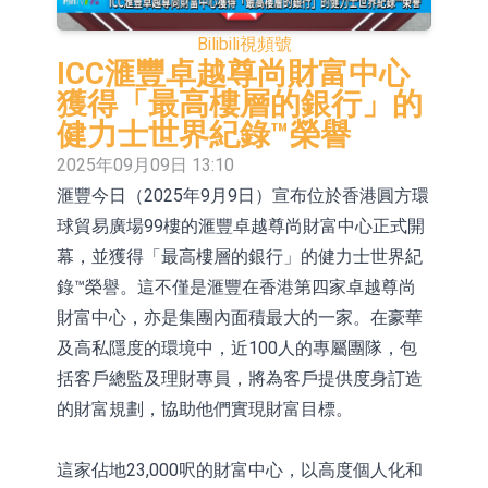
【異動股】港股漲幅榜前十，易居企
Bilibili
視頻號
業控股(02048.HK)漲+84.21%，金輝
新時達：暫未生產四足載人機器人
ICC滙豐卓越尊尚財富中心
獲得「最高樓層的銀行」的
控股(09993.HK)漲+45.60%
【異動股】雞肉概念板塊拉升，益生
健力士世界紀錄™榮譽
股份(002458.CN)漲10.02%
【異動股】CRO板塊拉升，藥康生物
2025年09月09日 13:10
滙豐今日（2025年9月9日）宣布位於香港圓方環
(688046.CN)漲19.99%
【異動股】診斷服務板塊拉升，貝瑞
球貿易廣場99樓的滙豐卓越尊尚財富中心正式開
基因(000710.CN)漲10.02%
「X-Day」西麗湖路演社清華校友電
幕，並獲得「最高樓層的銀行」的健力士世界紀
子信息專場成功舉辦
【異動股】港股跌幅榜前十，賽迪顧
錄™榮譽。這不僅是滙豐在香港第四家卓越尊尚
財富中心，亦是集團內面積最大的一家。在豪華
問(02176.HK)跌36.75%，佳明集團控
【異動股】港股跌幅榜前十，賽迪顧
及高私隱度的環境中，近100人的專屬團隊，包
股(01271.HK)跌30.56%
問(02176.HK)跌40.96%，天瑞汽車内
【異動股】港股漲幅榜前十，易居企
括客戶總監及理財專員，將為客戶提供度身訂造
的財富規劃，協助他們實現財富目標。
飾(06162.HK)跌26.09%
業控股(02048.HK)漲+52.63%，天潤
雲(02167.HK)漲+50.75%
這家佔地23,000呎的財富中心，以高度個人化和