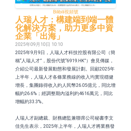
依米康：海外交付以東南亞、中東市
Bilibili
視頻號
場為主 並已取得歐美相關認證
上交所：財通多策略福鑫定期開放靈
人瑞人才：構建端到端一體
化解決方案，助力更多中資
活配置混合型發起式證券投資基金臨
上交所：景順長城全球半導體芯片產
企業「出海」
時停牌
業股票型證券投資基金臨時停牌
【異動股】港股跌幅榜前十，卡森國
2025年09月10日 10:10
2025年9月9日，人瑞人才科技控股有限公司（簡
際(00496.HK)跌22.40%，九福來
【異動股】港股漲幅榜前十，拿森科
稱“人瑞人才”，股份代號“6919.HK”）會見傳媒，
(08611.HK)跌21.01%
技(02261.HK)漲+75.05%，辰興發展
神火股份：新疆神火鋁水轉化率已
介紹公司最新發展動態和發展計劃。回顧2025年
(02286.HK)漲+64.91%
100%
【異動股】焦炭Ⅲ板塊下挫，陝西黑
上半年，人瑞人才各條業務線的收入均實現穩健
增長，集團錄得收入約人民幣26.05億元，同比增
貓(601015.CN)跌8.38%
浙江證監局對財通證券股份有限公司
幅約26.6%；經調整期內溢利約4616萬元，同比
採取出具警示函措施
山金國際：港股上市工作正常推進中
增幅約33.3%。
人瑞人才副總裁、財務總監兼聯席公司秘書李文
佳先生表示，2025年上半年，人瑞人才將業務發