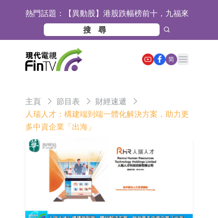
熱門話題：
【異動股】港股跌幅榜前十，九福來
(08611.HK)跌21.43%，天瑞汽車内飾
【異動股】港股漲幅榜前十，佳明集
(06162.HK)跌18.44%
團控股(01271.HK)漲+78.22%，拿森
斯迪克：公司為國內摺疊屏核心功能
Open main menu
简
科技(02261.HK)漲+64.11%
材料供應商
恒瑞醫藥：公司已在中國獲批上市26
款1類創新藥、6款2類新藥
聚辰股份：公司VPD芯片已順利通過
主頁
節目表
財經速遞
目標客戶的測試認證
上期所：7月份對11個實際控制關系
人瑞人才：構建端到端一體化解決方案，助力更
多中資企業「出海」
賬戶組採取限制開倉的監管措施
特發服務：成功中標嗶哩嗶哩上海濱
江總部物業服務項目
亞太股份：公司是零跑汽車和
Stellantis集團的供應商
理工雷科面向邊緣AI場景推出"山
海"系列智算模組 系列產品基於國產
【異動股】醫療研發外包板塊拉升，
CPU與GPU構建
博騰股份(300363.CN)漲20.02%
日韓股市收盤雙雙下跌