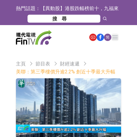
熱門話題：
【異動股】港股跌幅榜前十，九福來
(08611.HK)跌21.43%，天瑞汽車内飾
【異動股】港股漲幅榜前十，佳明集
(06162.HK)跌18.44%
團控股(01271.HK)漲+78.22%，拿森
斯迪克：公司為國內摺疊屏核心功能
Open main menu
简
科技(02261.HK)漲+64.11%
材料供應商
恒瑞醫藥：公司已在中國獲批上市26
款1類創新藥、6款2類新藥
聚辰股份：公司VPD芯片已順利通過
主頁
節目表
財經速遞
目標客戶的測試認證
上期所：7月份對11個實際控制關系
美聯：第三季樓價升逾2.2% 創近十季最大升幅
賬戶組採取限制開倉的監管措施
特發服務：成功中標嗶哩嗶哩上海濱
江總部物業服務項目
亞太股份：公司是零跑汽車和
Stellantis集團的供應商
理工雷科面向邊緣AI場景推出"山
海"系列智算模組 系列產品基於國產
【異動股】醫療研發外包板塊拉升，
CPU與GPU構建
博騰股份(300363.CN)漲20.02%
日韓股市收盤雙雙下跌