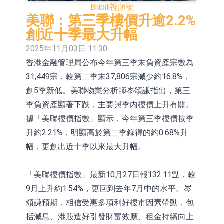
Bilibili
視頻號
依米康：海外交付以東南亞、中東市
美聯：第三季樓價升逾2.2%
場為主 並已取得歐美相關認證
上交所：財通多策略福鑫定期開放靈
創近十季最大升幅
2025年11月03日 11:30
活配置混合型發起式證券投資基金臨
上交所：景順長城全球半導體芯片產
香港金融管理局公布今年第三季末負資產宗數為
時停牌
業股票型證券投資基金臨時停牌
【異動股】港股跌幅榜前十，卡森國
31,449宗，較第二季末37,806宗減少約16.8%，
際(00496.HK)跌22.40%，九福來
【異動股】港股漲幅榜前十，拿森科
創5季新低。美聯物業分析師岑頌謙指出，第三
季負資產顯著下跌，主要與季內樓價上升有關。
(08611.HK)跌21.01%
技(02261.HK)漲+75.05%，辰興發展
神火股份：新疆神火鋁水轉化率已
據「美聯樓價指數」顯示，今年第三季樓價按季
(02286.HK)漲+64.91%
100%
【異動股】焦炭Ⅲ板塊下挫，陝西黑
升約2.21%，明顯高於第二季錄得的約0.68%升
幅，更創出近十季以來最大升幅。
貓(601015.CN)跌8.38%
浙江證監局對財通證券股份有限公司
採取出具警示函措施
山金國際：港股上市工作正常推進中
「美聯樓價指數」最新10月27日報132.11點，較
9月上升約1.54%，更回到去年7月中的水平。岑
頌謙預期，相信受惠多項利好樓市因素帶動，包
括減息、港股造好引發財富效應、租金持續向上