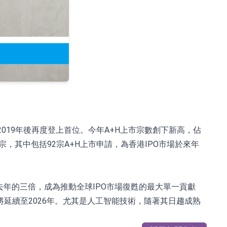
%
繼2019年後再度登上首位。今年A+H上市宗數創下新高，佔
宗，其中包括92宗A+H上市申請，為香港IPO市場於來年
去年的三倍，成為推動全球IPO市場復甦的最大單一貢獻
延續至2026年。尤其是人工智能技術，隨著其日趨成熟